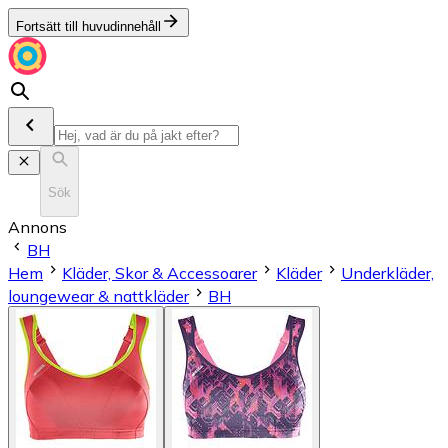
Fortsätt till huvudinnehåll
Sök
Annons
BH
Hem
Kläder, Skor & Accessoarer
Kläder
Underkläder,
loungewear & nattkläder
BH