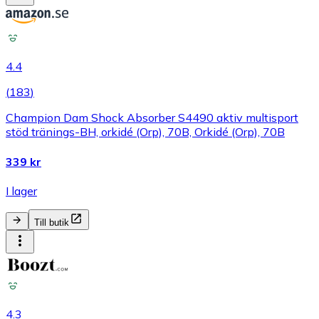
4.4
(
183
)
Champion Dam Shock Absorber S4490 aktiv multisport
stöd tränings-BH, orkidé (Orp), 70B, Orkidé (Orp), 70B
339 kr
I lager
Till butik
4.3