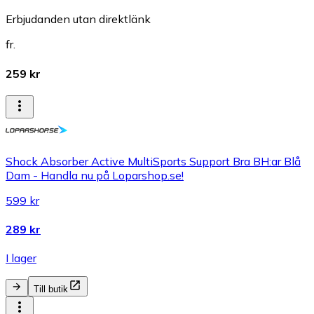
Erbjudanden utan direktlänk
fr.
259 kr
Shock Absorber Active MultiSports Support Bra BH:ar Blå
Dam - Handla nu på Loparshop.se!
599 kr
289 kr
I lager
Till butik