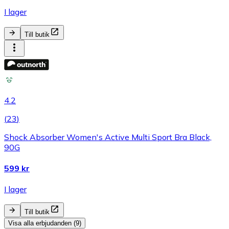
I lager
Till butik
4.2
(
23
)
Shock Absorber Women's Active Multi Sport Bra Black,
90G
599 kr
I lager
Till butik
Visa alla erbjudanden (9)