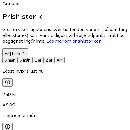
Annons
Prishistorik
Grafen visar lägsta pris över tid för den variant (såsom färg
eller storlek) som varit billigast vid varje tidpunkt. Frakt och
begagnat ingår inte.
Läs mer om prishistoriken.
Välj butik
3 mån
6 mån
1 år
2 år
Allt
Lägst nypris just nu
259 kr
ASOS
Pristrend
3
mån