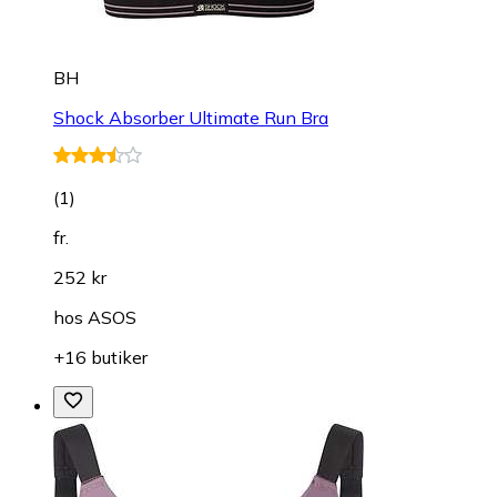
BH
Shock Absorber Ultimate Run Bra
(
1
)
fr.
252 kr
hos
ASOS
+16 butiker