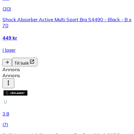
(
30
)
Shock Absorber Active Multi Sport Bra S4490 - Black - B x
70
449 kr
I lager
Till butik
Annons
Annons
3.8
(
7
)