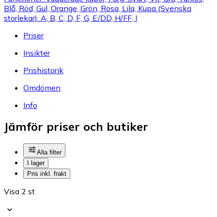
Blå, Röd, Gul, Orange, Grön, Rosa, Lila, Kupa (Svenska
storlekar): A, B, C, D, F, G, E/DD, H/FF, I
Priser
Insikter
Prishistorik
Omdömen
Info
Jämför priser och butiker
Alla filter
I lager
Pris inkl. frakt
Visa 2 st