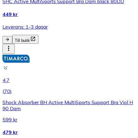
SHC Active MultiSports Support Bra Dam black 80DD
449 kr
Leverans: 1-3 dagar
Till butik
4.7
(
70
)
Shock Absorber BH Active MultiSports Support Bra Viol H
90 Dam
599 kr
479 kr