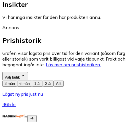
Insikter
Vi har inga insikter för den här produkten ännu.
Annons
Prishistorik
Grafen visar lägsta pris över tid för den variant (såsom färg
eller storlek) som varit billigast vid varje tidpunkt. Frakt och
begagnat ingår inte.
Läs mer om prishistoriken.
Välj butik
3 mån
6 mån
1 år
2 år
Allt
Lägst nypris just nu
465 kr