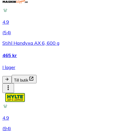
4.9
(
54
)
Stihl Handyxa AX 6, 600 g
465 kr
I lager
Till butik
4.9
(
94
)