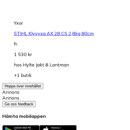
Yxor
STIHL Klyvyxa AX 28 CS 2,8kg 80cm
fr.
1 530 kr
hos
Hylte Jakt & Lantman
+1 butik
Hoppa över innehållet
Annons
Annons
Ge oss feedback
Hämta mobilappen