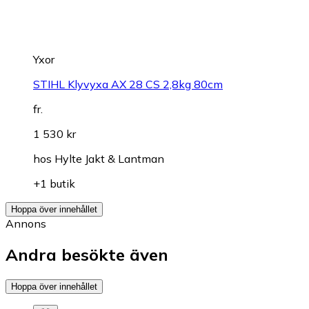
Yxor
STIHL Klyvyxa AX 28 CS 2,8kg 80cm
fr.
1 530 kr
hos
Hylte Jakt & Lantman
+1 butik
Hoppa över innehållet
Annons
Andra besökte även
Hoppa över innehållet