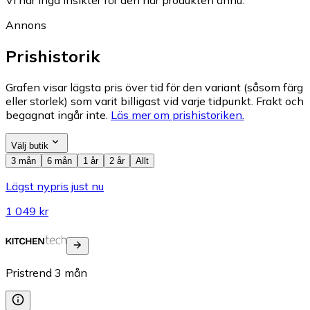
Vi har inga insikter för den här produkten ännu.
Annons
Prishistorik
Grafen visar lägsta pris över tid för den variant (såsom färg
eller storlek) som varit billigast vid varje tidpunkt. Frakt och
begagnat ingår inte.
Läs mer om prishistoriken.
Välj butik
3 mån
6 mån
1 år
2 år
Allt
Lägst nypris just nu
1 049 kr
Pristrend
3
mån