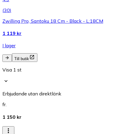
(
30
)
Zwilling Pro, Santoku 18 Cm - Black - L:18CM
1 119 kr
I lager
Till butik
Visa 1 st
Erbjudande utan direktlänk
fr.
1 150 kr