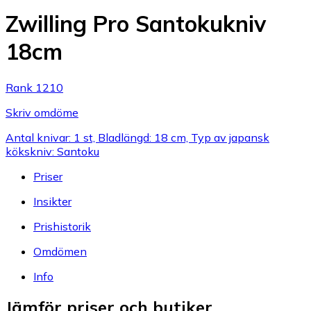
Zwilling Pro Santokukniv
18cm
Rank 1210
Skriv omdöme
Antal knivar: 1 st, Bladlängd: 18 cm, Typ av japansk
kökskniv: Santoku
Priser
Insikter
Prishistorik
Omdömen
Info
Jämför priser och butiker