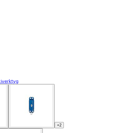
tiverktyg
+
2