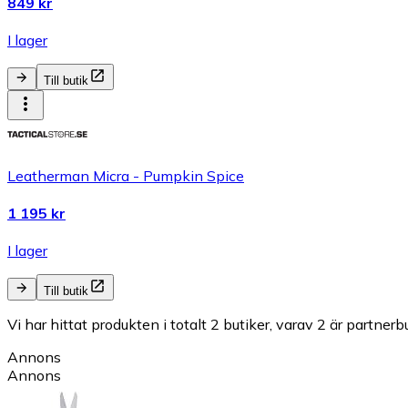
849 kr
I lager
Till butik
Leatherman Micra - Pumpkin Spice
1 195 kr
I lager
Till butik
Vi har hittat produkten i totalt 2 butiker, varav 2 är partnerbu
Annons
Annons