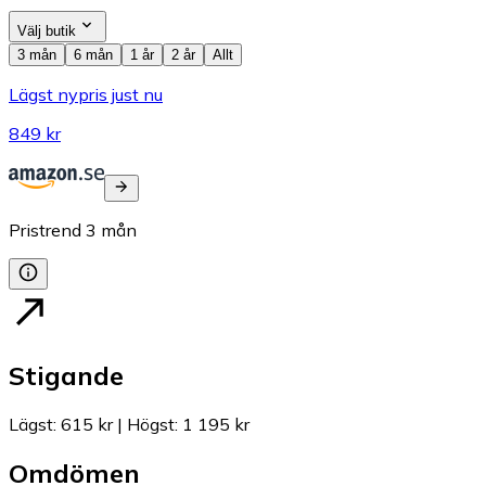
Välj butik
3 mån
6 mån
1 år
2 år
Allt
Lägst nypris just nu
849 kr
Pristrend
3
mån
Stigande
Lägst
:
615 kr
|
Högst
:
1 195 kr
Omdömen