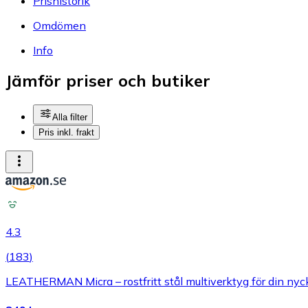
Prishistorik
Omdömen
Info
Jämför priser och butiker
Alla filter
Pris inkl. frakt
4.3
(
183
)
LEATHERMAN Micra – rostfritt stål multiverktyg för din nyck