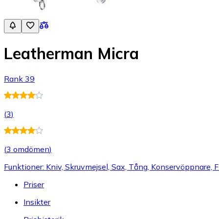
Leatherman Micra
Rank 39
(
3
)
(
3 omdömen
)
Funktioner: Kniv, Skruvmejsel, Sax, Tång, Konservöppnare, Flas
Priser
Insikter