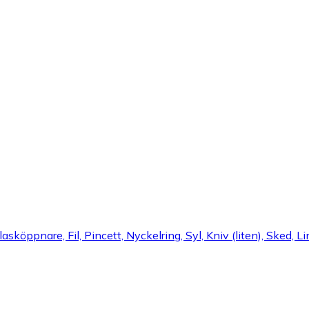
köppnare, Fil, Pincett, Nyckelring, Syl, Kniv (liten), Sked, Lin