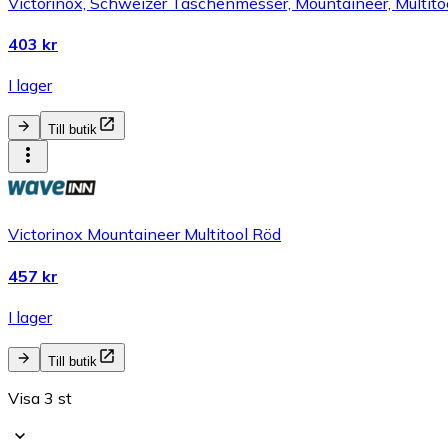
Victorinox, Schweizer Taschenmesser, Mountaineer, Multitoo
403 kr
I lager
Till butik
Victorinox Mountaineer Multitool Röd
457 kr
I lager
Till butik
Visa 3 st