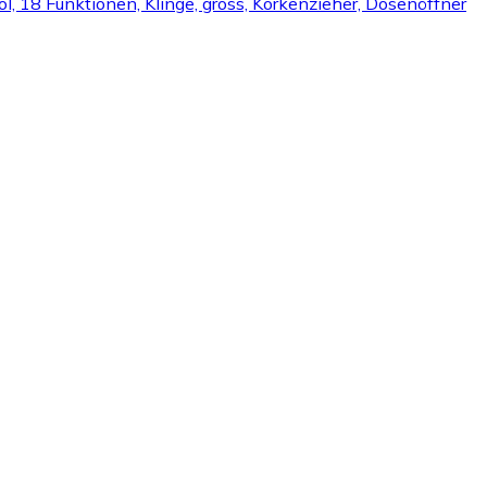
l, 18 Funktionen, Klinge, gross, Korkenzieher, Dosenöffner