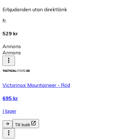
Erbjudanden utan direktlänk
fr.
529 kr
Annons
Annons
Victorinox Mountaineer - Röd
695 kr
I lager
Till butik