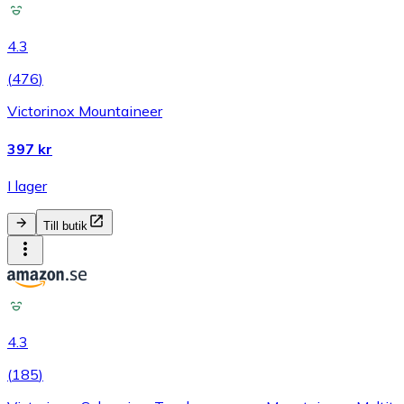
4.3
(
476
)
Victorinox Mountaineer
397 kr
I lager
Till butik
4.3
(
185
)