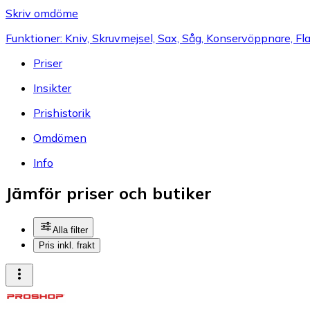
Skriv omdöme
Funktioner: Kniv, Skruvmejsel, Sax, Såg, Konservöppnare, Flas
Priser
Insikter
Prishistorik
Omdömen
Info
Jämför priser och butiker
Alla filter
Pris inkl. frakt