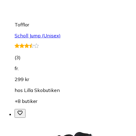
Tofflor
Scholl Jump (Unisex)
(
3
)
fr.
299 kr
hos
Lilla Skobutiken
+8 butiker