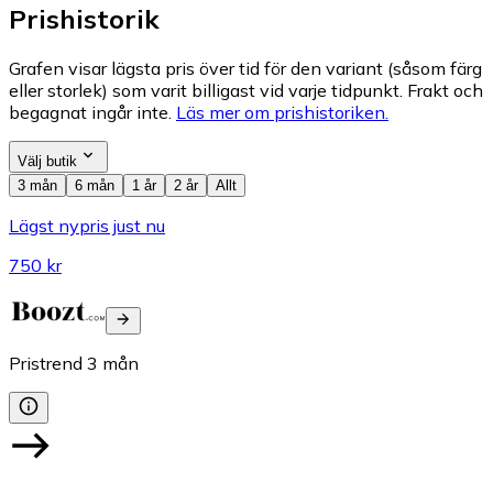
Prishistorik
Grafen visar lägsta pris över tid för den variant (såsom färg
eller storlek) som varit billigast vid varje tidpunkt. Frakt och
begagnat ingår inte.
Läs mer om prishistoriken.
Välj butik
3 mån
6 mån
1 år
2 år
Allt
Lägst nypris just nu
750 kr
Pristrend
3
mån