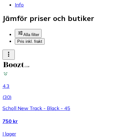
Info
Jämför priser och butiker
Alla filter
Pris inkl. frakt
4.3
(
30
)
Scholl New Track - Black - 45
750 kr
I lager