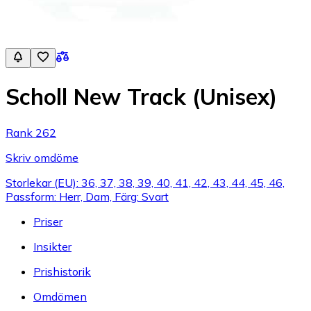
Scholl New Track (Unisex)
Rank 262
Skriv omdöme
Storlekar (EU): 36, 37, 38, 39, 40, 41, 42, 43, 44, 45, 46,
Passform: Herr, Dam, Färg: Svart
Priser
Insikter
Prishistorik
Omdömen