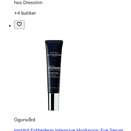
hos
DressInn
+4 butiker
Ögonvård
Institut Esthederm Intensive Hyaluronic Eye Serum