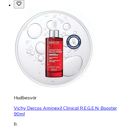
Hudbesvär
Vichy Dercos Aminexil Clinical R.E.G.E.N. Booster
90ml
fr.