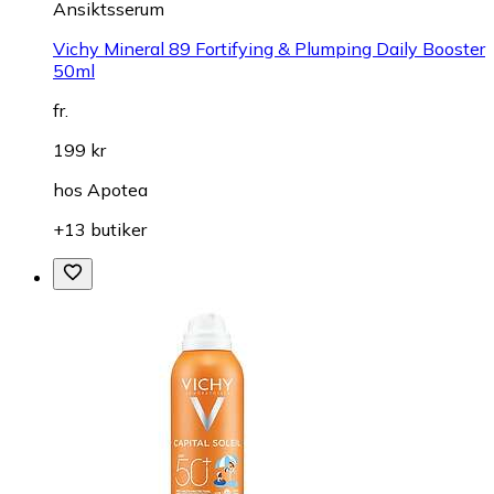
Ansiktsserum
Vichy Mineral 89 Fortifying & Plumping Daily Booster
50ml
fr.
199 kr
hos
Apotea
+13 butiker