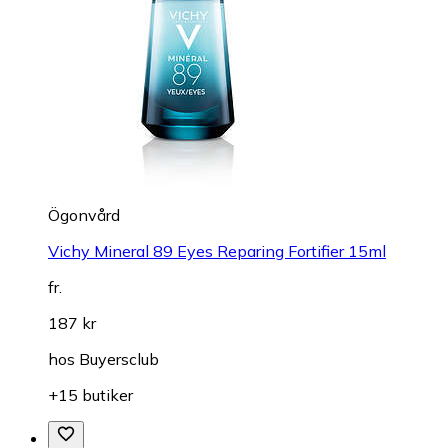
Ögonvård
Vichy Mineral 89 Eyes Reparing Fortifier 15ml
fr.
187 kr
hos
Buyersclub
+15 butiker