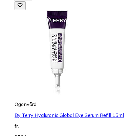
Ögonvård
By Terry Hyaluronic Global Eye Serum Refill 15ml
fr.