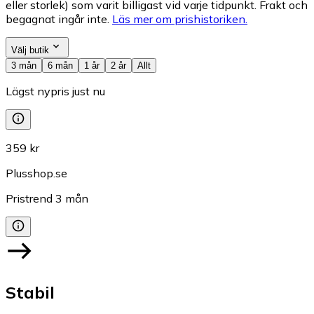
eller storlek) som varit billigast vid varje tidpunkt. Frakt och
begagnat ingår inte.
Läs mer om prishistoriken.
Välj butik
3 mån
6 mån
1 år
2 år
Allt
Lägst nypris just nu
359 kr
Plusshop.se
Pristrend
3
mån
Stabil