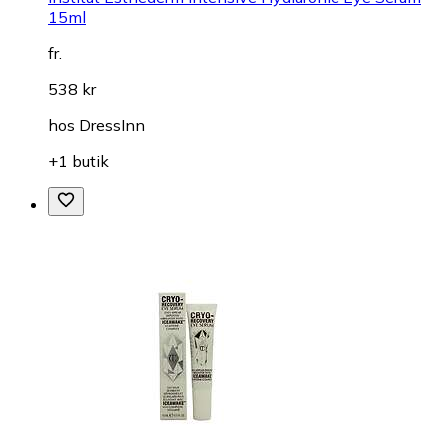
15ml
fr.
538 kr
hos
DressInn
+1 butik