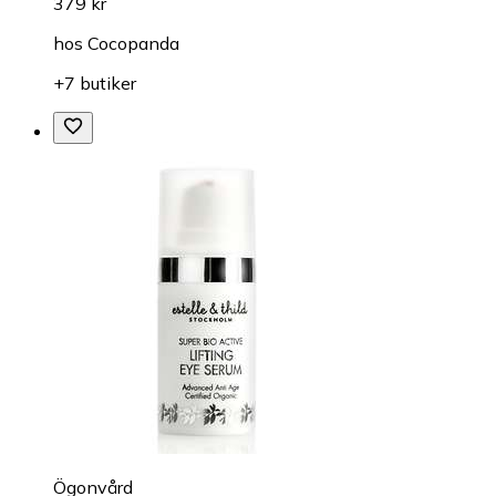
379 kr
hos
Cocopanda
+7 butiker
Ögonvård