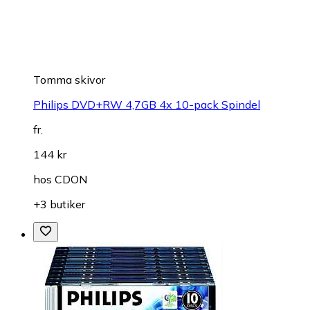
Tomma skivor
Philips DVD+RW 4,7GB 4x 10-pack Spindel
fr.
144 kr
hos
CDON
+3 butiker