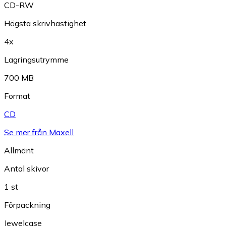
CD-RW
Högsta skrivhastighet
4x
Lagringsutrymme
700 MB
Format
CD
Se mer från Maxell
Allmänt
Antal skivor
1 st
Förpackning
Jewelcase