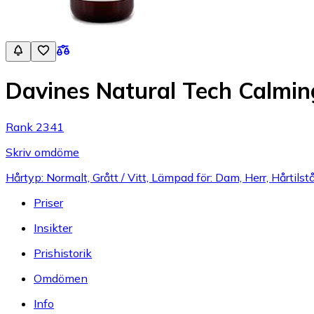
Davines Natural Tech Calmi
Rank 2341
Skriv omdöme
Hårtyp: Normalt, Grått / Vitt, Lämpad för: Dam, Herr, Hårtils
Priser
Insikter
Prishistorik
Omdömen
Info