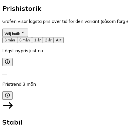
Prishistorik
Grafen visar lägsta pris över tid för den variant (såsom färg e
Välj butik
3 mån
6 mån
1 år
2 år
Allt
Lägst nypris just nu
—
Pristrend
3
mån
Stabil