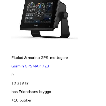
Ekolod & marina GPS-mottagare
Garmin GPSMAP 723
fr.
10 319 kr
hos
Erlandsons brygga
+10 butiker