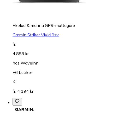
Ekolod & marina GPS-mottagare
Garmin Striker Vivid 9sv
fr.
4 888 kr
hos
WaveInn
+6 butiker
fr. 4 194 kr