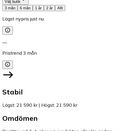
Välj butik
3 mån
6 mån
1 år
2 år
Allt
Lägst nypris just nu
—
Pristrend
3
mån
Stabil
Lägst
:
21 590 kr
|
Högst
:
21 590 kr
Omdömen