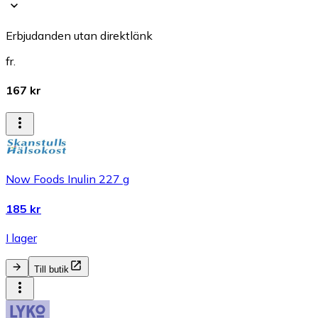
Erbjudanden utan direktlänk
fr.
167 kr
Now Foods Inulin 227 g
185 kr
I lager
Till butik