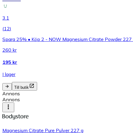
3.1
(
12
)
Spara 25% • Köp 2 - NOW Magnesium Citrate Powder 227
260 kr
195 kr
I lager
Till butik
Annons
Annons
Magnesium Citrate Pure Pulver 227 g