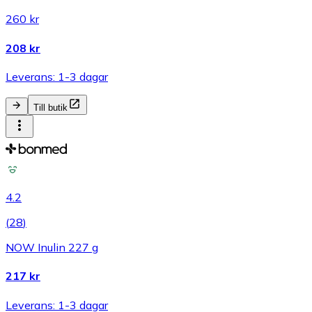
260 kr
208 kr
Leverans: 1-3 dagar
Till butik
4.2
(
28
)
NOW Inulin 227 g
217 kr
Leverans: 1-3 dagar