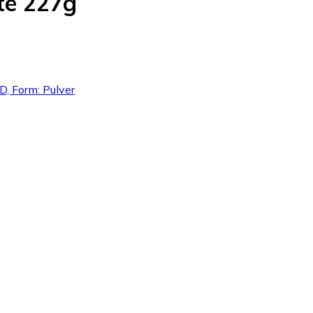
te 227g
D, Form: Pulver