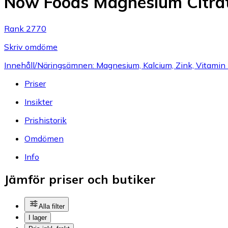
Now Foods Magnesium Citra
Rank 2770
Skriv omdöme
Innehåll/Näringsämnen: Magnesium, Kalcium, Zink, Vitamin 
Priser
Insikter
Prishistorik
Omdömen
Info
Jämför priser och butiker
Alla filter
I lager