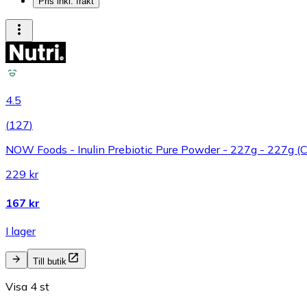
Pris inkl. frakt
4.5
(
127
)
NOW Foods - Inulin Prebiotic Pure Powder - 227g - 227g (Ce
229 kr
167 kr
I lager
Till butik
Visa 4 st