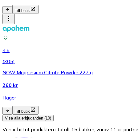
Till butik
4.5
(
305
)
NOW Magnesium Citrate Powder 227 g
260 kr
I lager
Till butik
Visa alla erbjudanden (10)
Vi har hittat produkten i totalt 15 butiker, varav 11 är partne