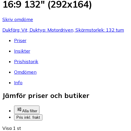
16:9 132" (292x164)
Skriv omdöme
Dukfärg: Vit, Duktyp: Motordriven, Skärmstorlek: 132 tum
Priser
Insikter
Prishistorik
Omdömen
Info
Jämför priser och butiker
Alla filter
Pris inkl. frakt
Visa 1 st