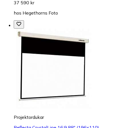
37 590 kr
hos
Hegethorns Foto
Projektordukar
Reflecta CrystalLine 16:9 88" (196x110)