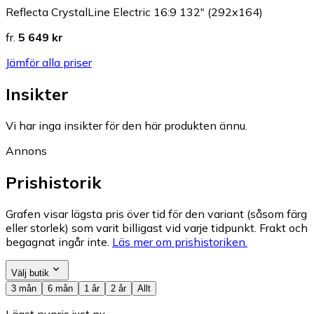
Reflecta CrystalLine Electric 16:9 132" (292x164)
fr.
5 649 kr
Jämför alla priser
Insikter
Vi har inga insikter för den här produkten ännu.
Annons
Prishistorik
Grafen visar lägsta pris över tid för den variant (såsom färg
eller storlek) som varit billigast vid varje tidpunkt. Frakt och
begagnat ingår inte.
Läs mer om prishistoriken.
Välj butik
3 mån
6 mån
1 år
2 år
Allt
Lägst nypris just nu