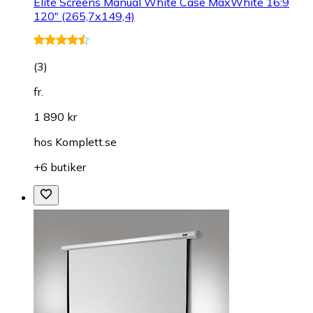
Elite Screens Manual White Case MaxWhite 16:9
120" (265,7x149,4)
(
3
)
fr.
1 890 kr
hos
Komplett.se
+6 butiker