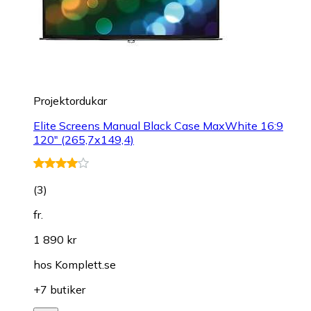
Projektordukar
Elite Screens Manual Black Case MaxWhite 16:9
120" (265,7x149,4)
(
3
)
fr.
1 890 kr
hos
Komplett.se
+7 butiker