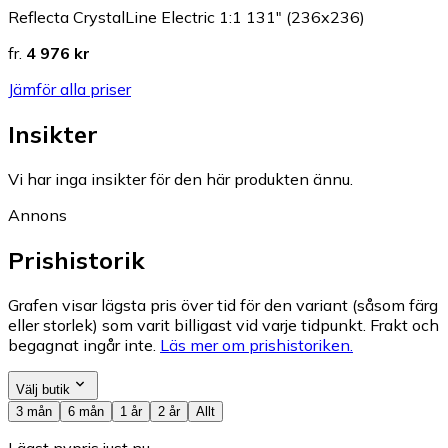
Reflecta CrystalLine Electric 1:1 131" (236x236)
fr.
4 976 kr
Jämför alla priser
Insikter
Vi har inga insikter för den här produkten ännu.
Annons
Prishistorik
Grafen visar lägsta pris över tid för den variant (såsom färg
eller storlek) som varit billigast vid varje tidpunkt. Frakt och
begagnat ingår inte.
Läs mer om prishistoriken.
Välj butik
3 mån
6 mån
1 år
2 år
Allt
Lägst nypris just nu