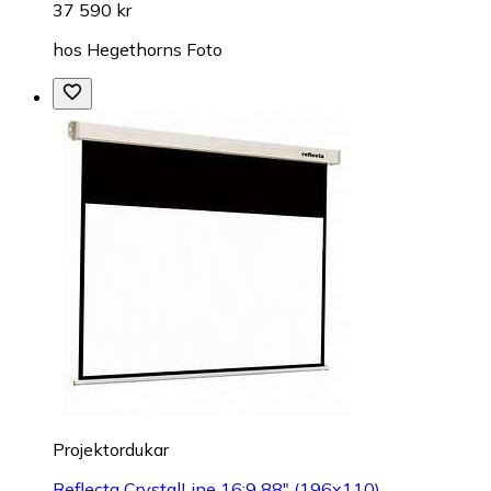
37 590 kr
hos
Hegethorns Foto
Projektordukar
Reflecta CrystalLine 16:9 88" (196x110)