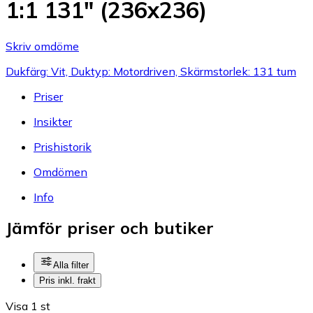
1:1 131" (236x236)
Skriv omdöme
Dukfärg: Vit, Duktyp: Motordriven, Skärmstorlek: 131 tum
Priser
Insikter
Prishistorik
Omdömen
Info
Jämför priser och butiker
Alla filter
Pris inkl. frakt
Visa 1 st