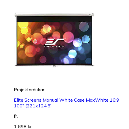
Projektordukar
Elite Screens Manual White Case MaxWhite 16:9
100" (221x124,5)
fr.
1 698 kr