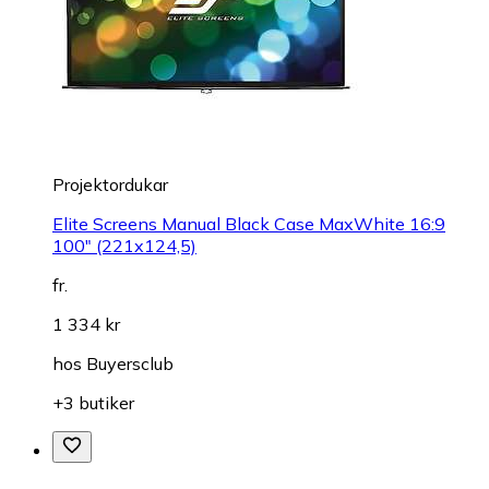
Projektordukar
Elite Screens Manual Black Case MaxWhite 16:9
100" (221x124,5)
fr.
1 334 kr
hos
Buyersclub
+3 butiker