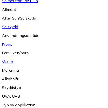
Se mer från Piz Buin
Allmänt
After Sun/Solskydd
Solskydd
Användningsområde
Kropp
För vuxen/barn
Vuxen
Märkning
Alkoholfri
Skyddstyp
UVA
,
UVB
Typ av applikation