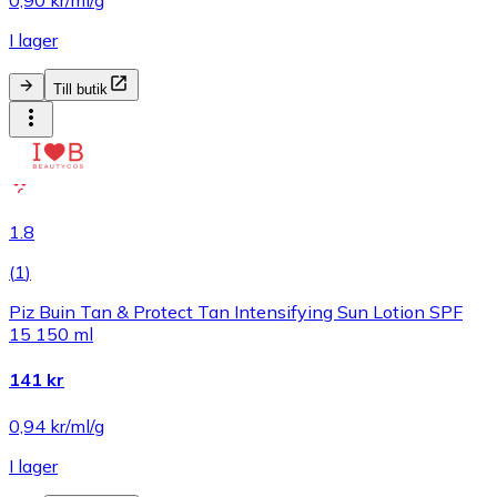
0,90 kr/ml/g
I lager
Till butik
1.8
(
1
)
Piz Buin Tan & Protect Tan Intensifying Sun Lotion SPF
15 150 ml
141 kr
0,94 kr/ml/g
I lager