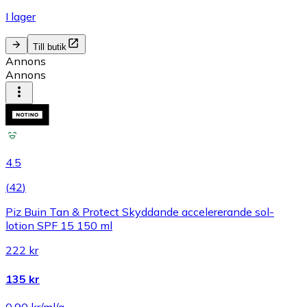
I lager
Till butik
Annons
Annons
4.5
(
42
)
Piz Buin Tan & Protect Skyddande accelererande sol-
lotion SPF 15 150 ml
222 kr
135 kr