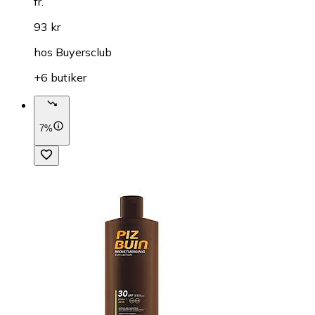
fr.
93 kr
hos
Buyersclub
+6 butiker
7%