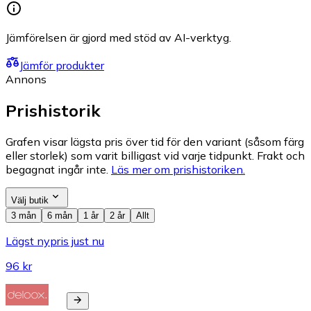
Jämförelsen är gjord med stöd av AI-verktyg.
Jämför produkter
Annons
Prishistorik
Grafen visar lägsta pris över tid för den variant (såsom färg
eller storlek) som varit billigast vid varje tidpunkt. Frakt och
begagnat ingår inte.
Läs mer om prishistoriken.
Välj butik
3 mån
6 mån
1 år
2 år
Allt
Lägst nypris just nu
96 kr