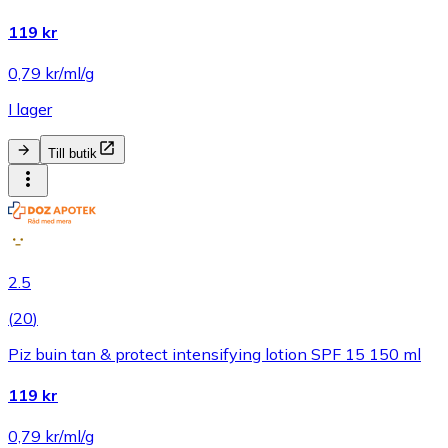
119 kr
0,79 kr/ml/g
I lager
Till butik
2.5
(
20
)
Piz buin tan & protect intensifying lotion SPF 15 150 ml
119 kr
0,79 kr/ml/g