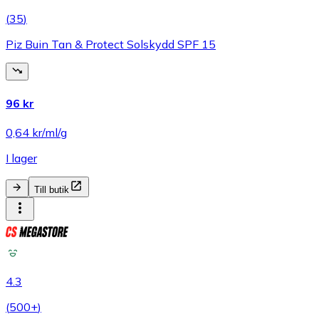
(
35
)
Piz Buin Tan & Protect Solskydd SPF 15
96 kr
0,64 kr/ml/g
I lager
Till butik
4.3
(
500+
)