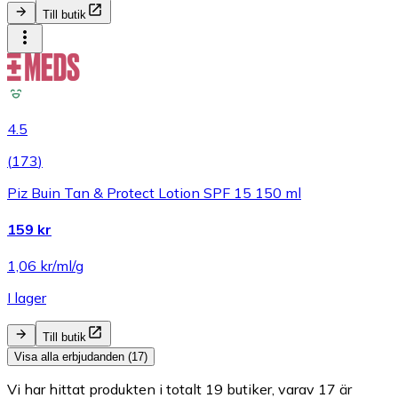
Till butik
4.5
(
173
)
Piz Buin Tan & Protect Lotion SPF 15 150 ml
159 kr
1,06 kr/ml/g
I lager
Till butik
Visa alla erbjudanden (17)
Vi har hittat produkten i totalt 19 butiker, varav 17 är