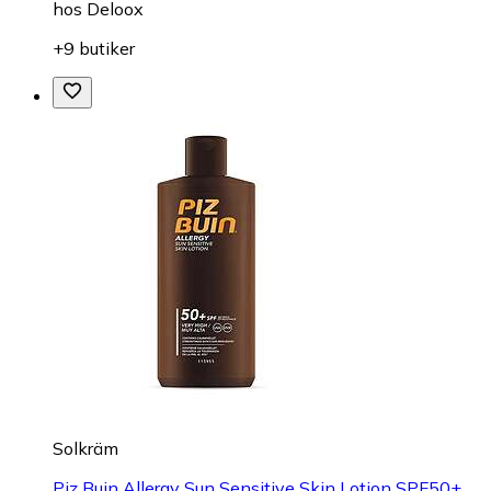
hos
Deloox
+9 butiker
Solkräm
Piz Buin Allergy Sun Sensitive Skin Lotion SPF50+