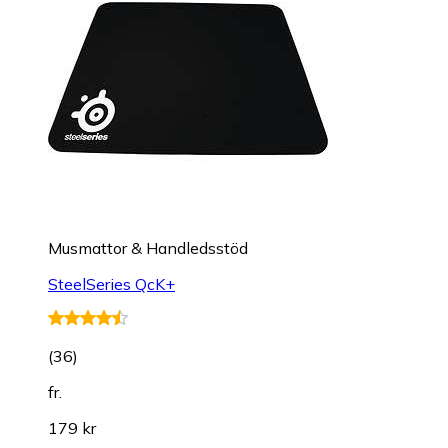
Musmattor & Handledsstöd
SteelSeries QcK+
(
36
)
fr.
179 kr