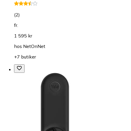
(
2
)
fr.
1 595 kr
hos
NetOnNet
+7 butiker