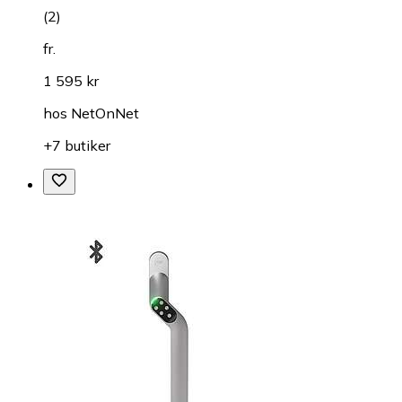
(
2
)
fr.
1 595 kr
hos
NetOnNet
+7 butiker