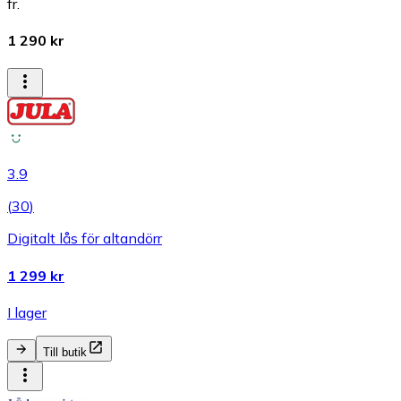
fr.
1 290 kr
3.9
(
30
)
Digitalt lås för altandörr
1 299 kr
I lager
Till butik