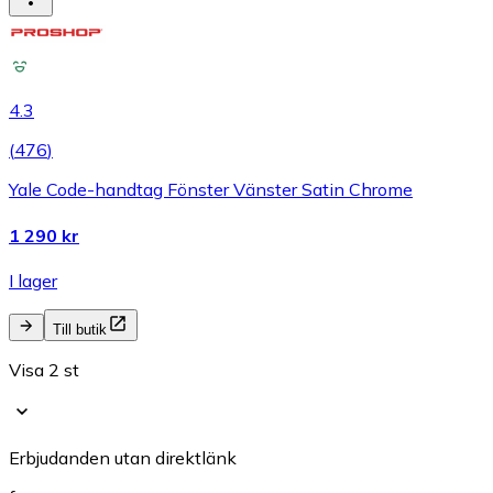
4.3
(
476
)
Yale Code-handtag Fönster Vänster Satin Chrome
1 290 kr
I lager
Till butik
Visa 2 st
Erbjudanden utan direktlänk