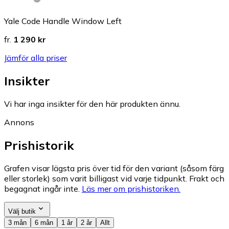
Yale Code Handle Window Left
fr.
1 290 kr
Jämför alla priser
Insikter
Vi har inga insikter för den här produkten ännu.
Annons
Prishistorik
Grafen visar lägsta pris över tid för den variant (såsom färg
eller storlek) som varit billigast vid varje tidpunkt. Frakt och
begagnat ingår inte.
Läs mer om prishistoriken.
Välj butik
3 mån
6 mån
1 år
2 år
Allt