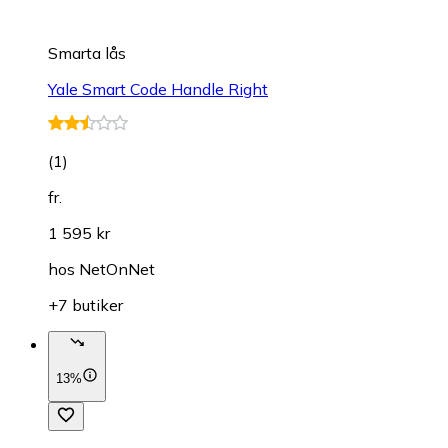
Smarta lås
Yale Smart Code Handle Right
(
1
)
fr.
1 595 kr
hos
NetOnNet
+7 butiker
13%