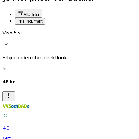
Alla filter
Pris inkl. frakt
Visa 5 st
Erbjudanden utan direktlänk
fr.
48 kr
4.0
(
45
)