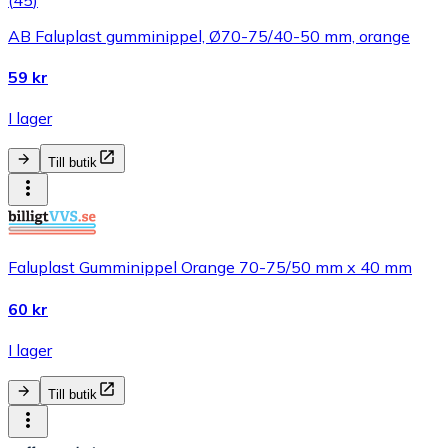
AB Faluplast gumminippel, Ø70-75/40-50 mm, orange
59 kr
I lager
Till butik
Faluplast Gumminippel Orange 70-75/50 mm x 40 mm
60 kr
I lager
Till butik