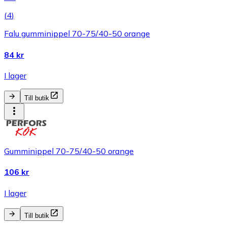
(
4
)
Falu gumminippel 70-75/40-50 orange
84 kr
I lager
Till butik
Gumminippel 70-75/40-50 orange
106 kr
I lager
Till butik