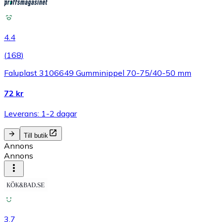
4.4
(
168
)
Faluplast 3106649 Gumminippel 70-75/40-50 mm
72 kr
Leverans: 1-2 dagar
Till butik
Annons
Annons
3.7