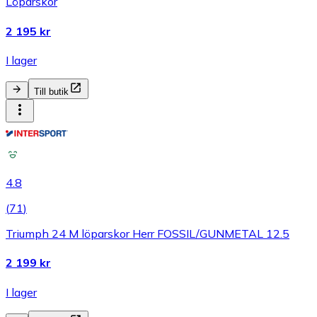
Löparskor
2 195 kr
I lager
Till butik
4.8
(
71
)
Triumph 24 M löparskor Herr FOSSIL/GUNMETAL 12.5
2 199 kr
I lager