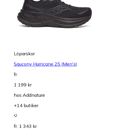
Löparskor
Saucony Hurricane 25 (Men's)
fr.
1 199 kr
hos
Addnature
+14 butiker
fr. 1 343 kr