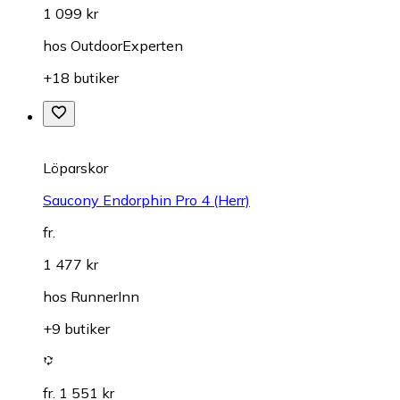
1 099 kr
hos
OutdoorExperten
+18 butiker
Löparskor
Saucony Endorphin Pro 4 (Herr)
fr.
1 477 kr
hos
RunnerInn
+9 butiker
fr. 1 551 kr