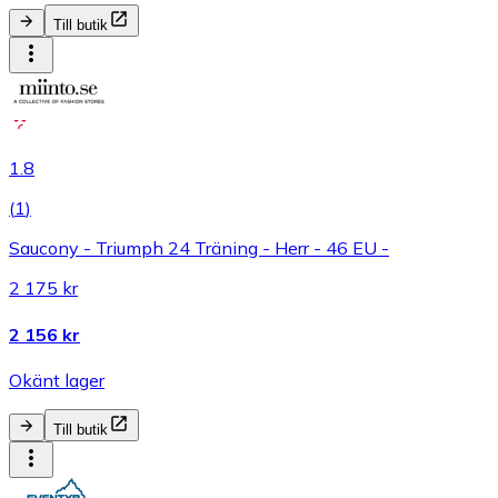
Till butik
1.8
(
1
)
Saucony - Triumph 24 Träning - Herr - 46 EU -
2 175 kr
2 156 kr
Okänt lager
Till butik