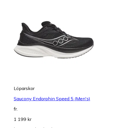
Löparskor
Saucony Endorphin Speed 5 (Men's)
fr.
1 199 kr