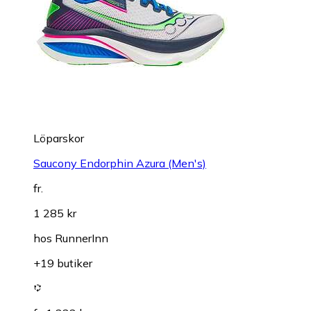
Löparskor
Saucony Endorphin Azura (Men's)
fr.
1 285 kr
hos
RunnerInn
+19 butiker