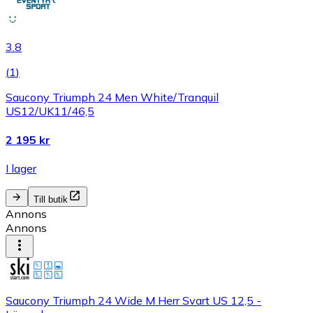
3.8
(
1
)
Saucony Triumph 24 Men White/Tranquil
US12/UK11/46,5
2 195 kr
I lager
Till butik
Annons
Annons
Saucony Triumph 24 Wide M Herr Svart US 12,5 -