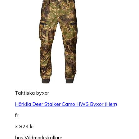
Taktiska byxor
Härkila Deer Stalker Camo HWS Byxor (Herr)
fr.
3 824 kr
hos
Vildmarkskällare