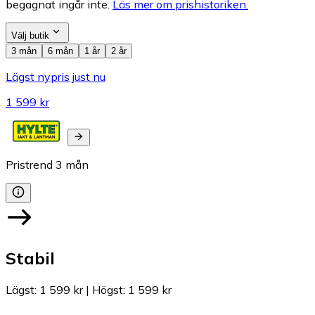
begagnat ingår inte.
Läs mer om prishistoriken.
Välj butik
3 mån
6 mån
1 år
2 år
Lägst nypris just nu
1 599 kr
Pristrend
3
mån
Stabil
Lägst
:
1 599 kr
|
Högst
:
1 599 kr