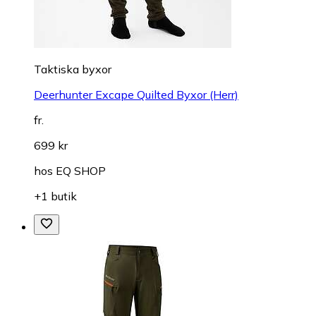
Taktiska byxor
Deerhunter Excape Quilted Byxor (Herr)
fr.
699 kr
hos
EQ SHOP
+1 butik