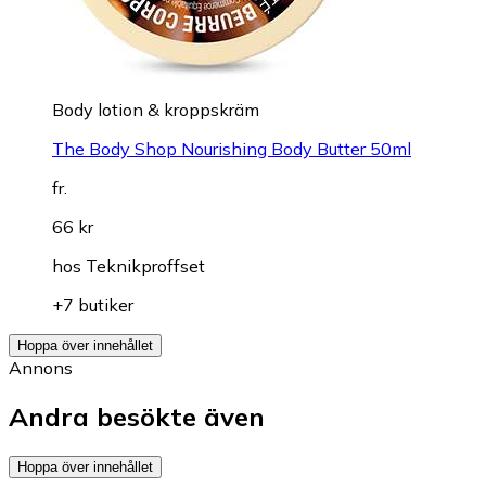
Body lotion & kroppskräm
The Body Shop Nourishing Body Butter 50ml
fr.
66 kr
hos
Teknikproffset
+7 butiker
Hoppa över innehållet
Annons
Andra besökte även
Hoppa över innehållet