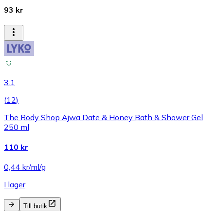
93 kr
3.1
(
12
)
The Body Shop Ajwa Date & Honey Bath & Shower Gel
250 ml
110 kr
0,44 kr/ml/g
I lager
Till butik