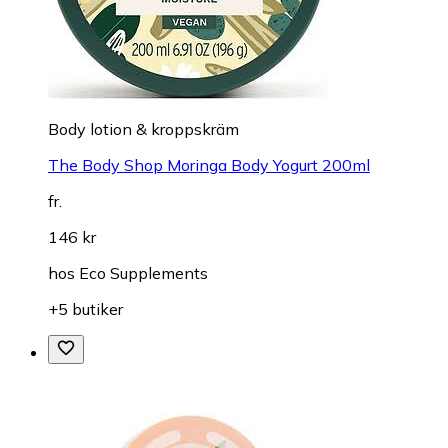
Body lotion & kroppskräm
The Body Shop Moringa Body Yogurt 200ml
fr.
146 kr
hos
Eco Supplements
+5 butiker