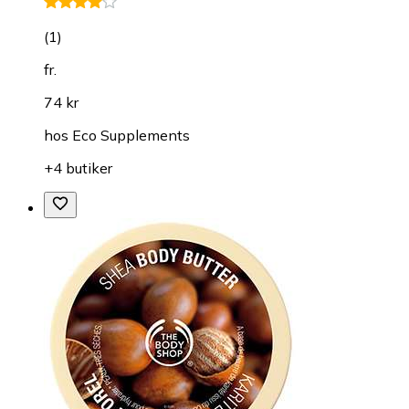
(
1
)
fr.
74 kr
hos
Eco Supplements
+4 butiker