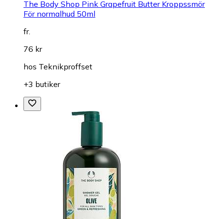
The Body Shop Pink Grapefruit Butter Kroppssmör
För normalhud 50ml
fr.
76 kr
hos
Teknikproffset
+3 butiker