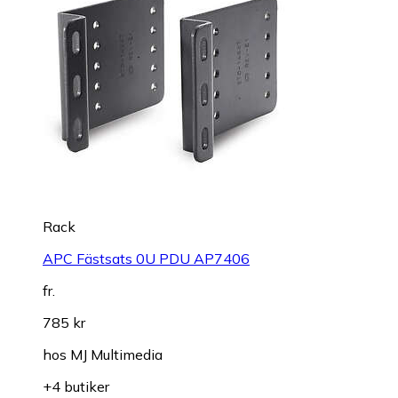
Rack
APC Fästsats 0U PDU AP7406
fr.
785 kr
hos
MJ Multimedia
+4 butiker