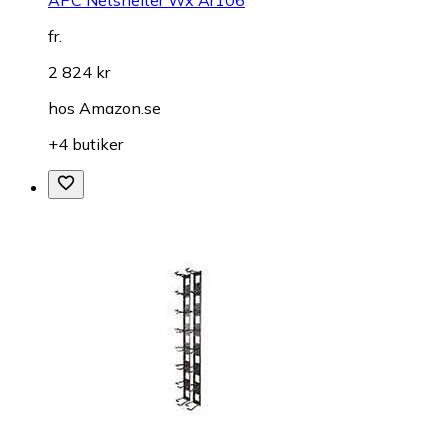
APC Netshelter Wx Ar106
fr.
2 824 kr
hos
Amazon.se
+4 butiker