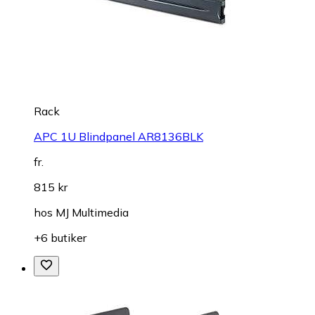
Rack
APC 1U Blindpanel AR8136BLK
fr.
815 kr
hos
MJ Multimedia
+6 butiker