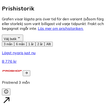
Prishistorik
Grafen visar lägsta pris över tid för den variant (såsom färg
eller storlek) som varit billigast vid varje tidpunkt. Frakt och
begagnat ingår inte.
Läs mer om prishistoriken.
Välj butik
3 mån
6 mån
1 år
2 år
Allt
Lägst nypris just nu
8 776 kr
Pristrend
3
mån