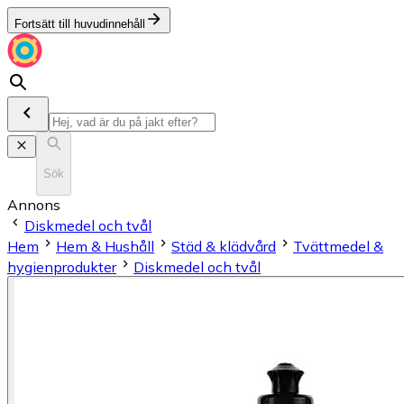
Fortsätt till huvudinnehåll
Sök
Annons
Diskmedel och tvål
Hem
Hem & Hushåll
Städ & klädvård
Tvättmedel &
hygienprodukter
Diskmedel och tvål