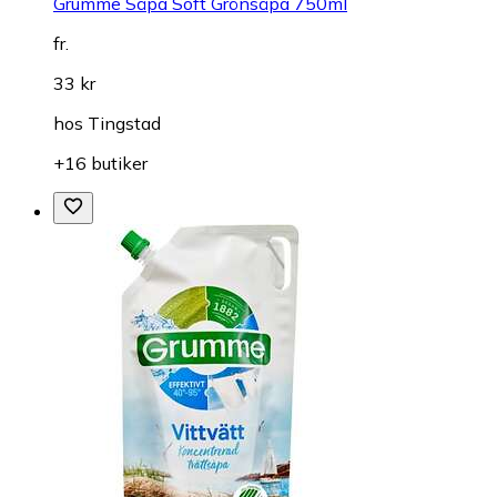
Grumme Såpa Soft Grönsåpa 750ml
fr.
33 kr
hos
Tingstad
+16 butiker