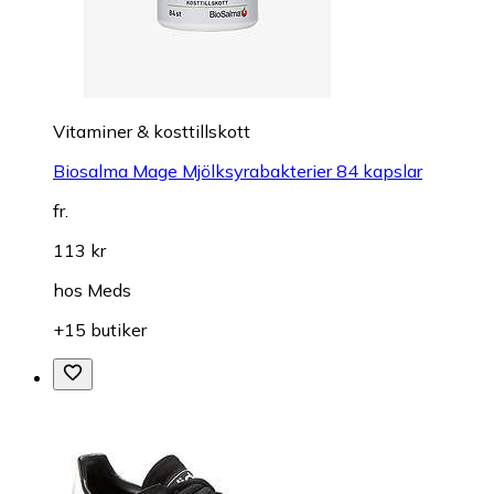
Vitaminer & kosttillskott
Biosalma Mage Mjölksyrabakterier 84 kapslar
fr.
113 kr
hos
Meds
+15 butiker