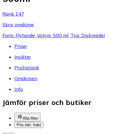
Rank 147
Skriv omdöme
Form: Flytande, Volym: 500 ml, Typ: Diskmedel
Priser
Insikter
Prishistorik
Omdömen
Info
Jämför priser och butiker
Alla filter
Pris inkl. frakt