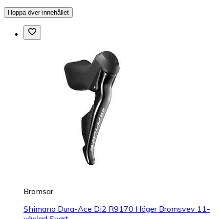
Hoppa över innehållet
Bromsar
Shimano Dura-Ace Di2 R9170 Höger Bromsvev 11-
växlad Svart