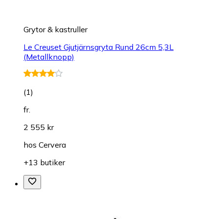
Grytor & kastruller
Le Creuset Gjutjärnsgryta Rund 26cm 5,3L
(Metallknopp)
(
1
)
fr.
2 555 kr
hos
Cervera
+13 butiker