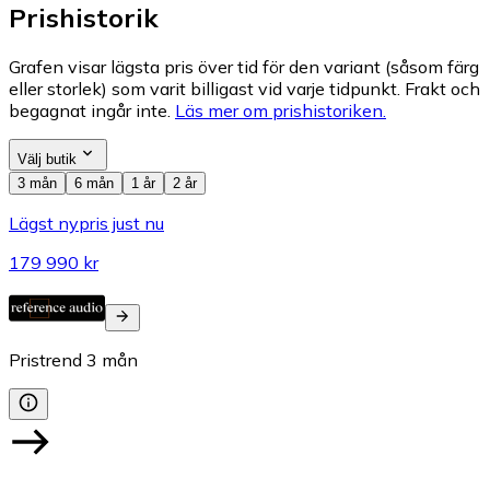
Prishistorik
Grafen visar lägsta pris över tid för den variant (såsom färg
eller storlek) som varit billigast vid varje tidpunkt. Frakt och
begagnat ingår inte.
Läs mer om prishistoriken.
Välj butik
3 mån
6 mån
1 år
2 år
Lägst nypris just nu
179 990 kr
Pristrend
3
mån