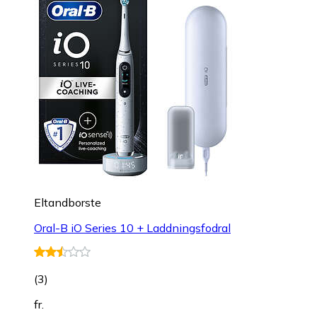
Eltandborste
Oral-B iO Series 10 + Laddningsfodral
(
3
)
fr.