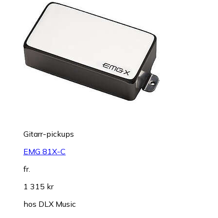
Gitarr-pickups
EMG 81X-C
fr.
1 315 kr
hos
DLX Music