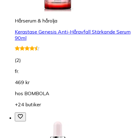
Hårserum & hårolja
Kerastase Genesis Anti-Håravfall Stärkande Serum
90ml
(
2
)
fr.
469 kr
hos
BOMBOLA
+24 butiker