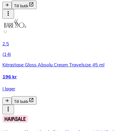
Till butik
2.5
(
14
)
Kérastase Gloss Absolu Cream Travelsize 45 ml
196 kr
I lager
Till butik