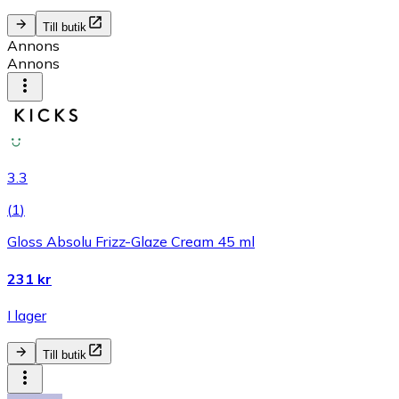
Till butik
Annons
Annons
3.3
(
1
)
Gloss Absolu Frizz-Glaze Cream 45 ml
231 kr
I lager
Till butik