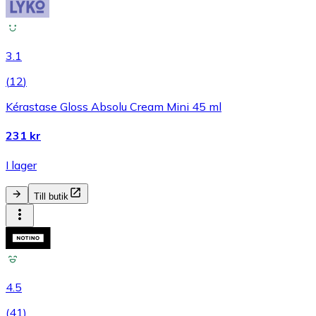
3.1
(
12
)
Kérastase Gloss Absolu Cream Mini 45 ml
231 kr
I lager
Till butik
4.5
(
41
)