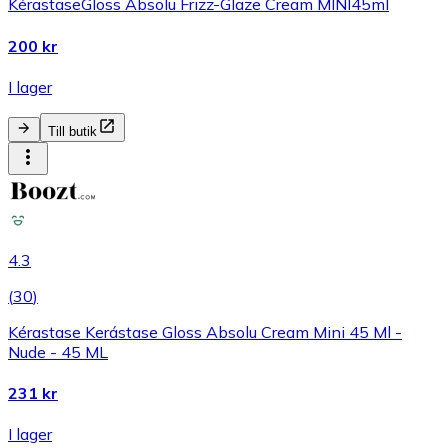
KérastaseGloss Absolu Frizz-Glaze Cream MINI45ml
200 kr
I lager
Till butik
4.3
(
30
)
Kérastase Kerástase Gloss Absolu Cream Mini 45 Ml -
Nude - 45 ML
231 kr
I lager