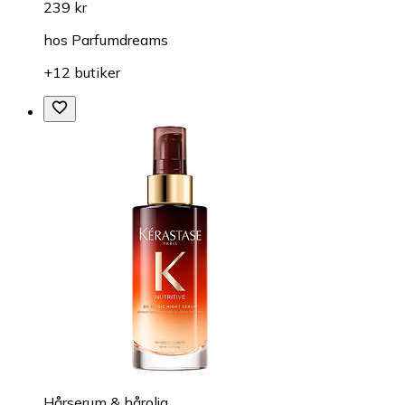
239 kr
hos
Parfumdreams
+12 butiker
Hårserum & hårolja