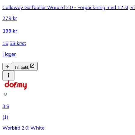
Callaway Golfbollar Warbird 2.0 - Förpackning med 12 st, vi
279 kr
199 kr
16,58 kr/st
I lager
Till butik
3.8
(
1
)
Warbird 2.0: White