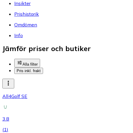
Insikter
Prishistorik
Omdömen
Info
Jämför priser och butiker
Alla filter
Pris inkl. frakt
All4Golf SE
3.8
(
1
)