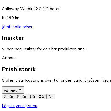
Callaway Warbird 2.0 (12 bollar)
fr.
199 kr
Jämför alla priser
Insikter
Vi har inga insikter för den här produkten ännu.
Annons
Prishistorik
Grafen visar lägsta pris över tid för den variant (såsom färg e
Välj butik
3 mån
6 mån
1 år
2 år
Allt
Lägst nypris just nu