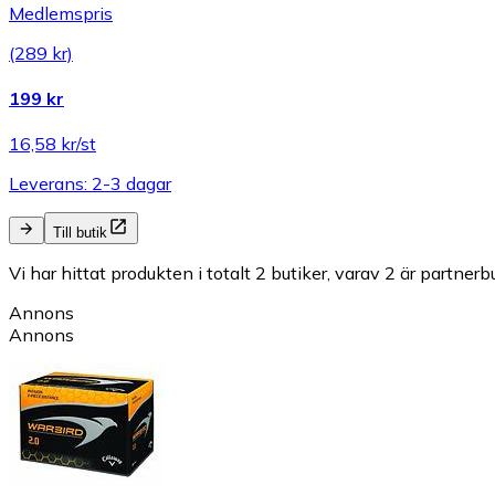
Medlemspris
(289 kr)
199 kr
16,58 kr/st
Leverans: 2-3 dagar
Till butik
Vi har hittat produkten i totalt 2 butiker, varav 2 är partnerbu
Annons
Annons