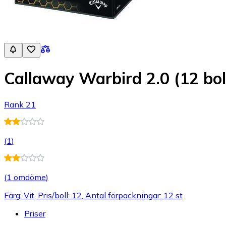
Callaway Warbird 2.0 (12 bol
Rank 21
(
1
)
(
1 omdöme
)
Färg: Vit, Pris/boll: 12, Antal förpackningar: 12 st
Priser