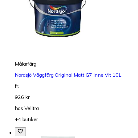
Målarfärg
Nordsjö Väggfärg Original Matt G7 Inne Vit 10L
fr.
926 kr
hos
Velltra
+4 butiker