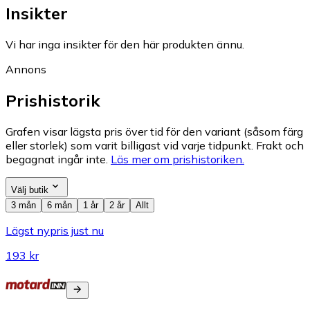
Insikter
Vi har inga insikter för den här produkten ännu.
Annons
Prishistorik
Grafen visar lägsta pris över tid för den variant (såsom färg
eller storlek) som varit billigast vid varje tidpunkt. Frakt och
begagnat ingår inte.
Läs mer om prishistoriken.
Välj butik
3 mån
6 mån
1 år
2 år
Allt
Lägst nypris just nu
193 kr