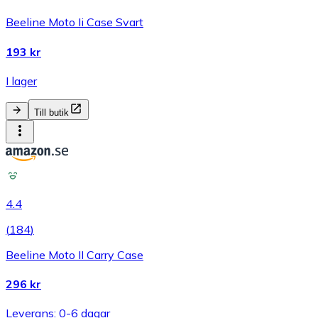
Beeline Moto Ii Case Svart
193 kr
I lager
Till butik
4.4
(
184
)
Beeline Moto II Carry Case
296 kr
Leverans: 0-6 dagar