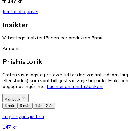
fr.
147 kr
Jämför alla priser
Insikter
Vi har inga insikter för den här produkten ännu.
Annons
Prishistorik
Grafen visar lägsta pris över tid för den variant (såsom färg
eller storlek) som varit billigast vid varje tidpunkt. Frakt och
begagnat ingår inte.
Läs mer om prishistoriken.
Välj butik
3 mån
6 mån
1 år
2 år
Lägst nypris just nu
147 kr