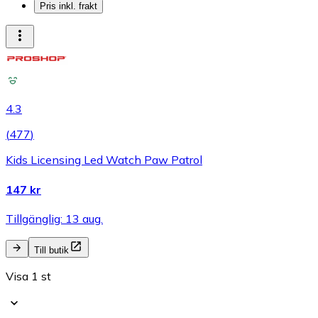
Pris inkl. frakt
4.3
(
477
)
Kids Licensing Led Watch Paw Patrol
147 kr
Tillgänglig: 13 aug.
Till butik
Visa 1 st