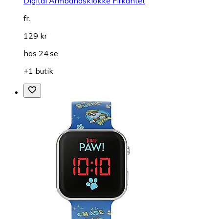
Digital Armbåndsklokke Firkantet
fr.
129 kr
hos
24.se
+1 butik