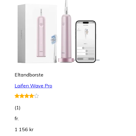
Eltandborste
Laifen Wave Pro
(
1
)
fr.
1 156 kr