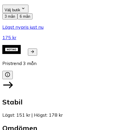
Välj butik
3 mån
6 mån
Lägst nypris just nu
175 kr
Pristrend
3
mån
Stabil
Lägst
:
151 kr
|
Högst
:
178 kr
Omdömen