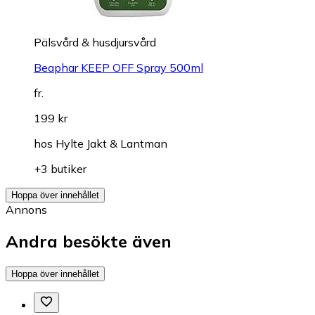
Pälsvård & husdjursvård
Beaphar KEEP OFF Spray 500ml
fr.
199 kr
hos
Hylte Jakt & Lantman
+3 butiker
Hoppa över innehållet
Annons
Andra besökte även
Hoppa över innehållet