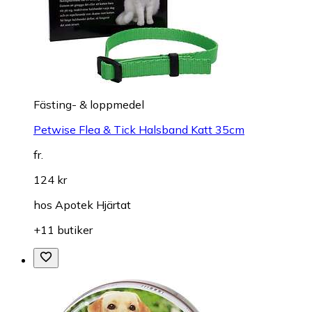
Fästing- & loppmedel
Petwise Flea & Tick Halsband Katt 35cm
fr.
124 kr
hos
Apotek Hjärtat
+11 butiker