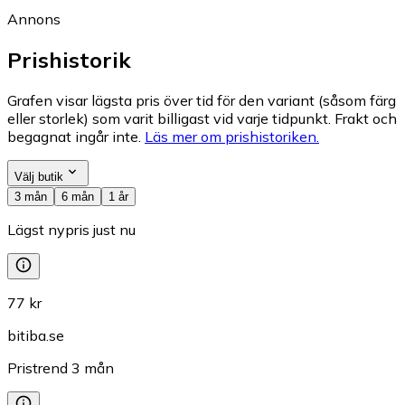
Annons
Prishistorik
Grafen visar lägsta pris över tid för den variant (såsom färg
eller storlek) som varit billigast vid varje tidpunkt. Frakt och
begagnat ingår inte.
Läs mer om prishistoriken.
Välj butik
3 mån
6 mån
1 år
Lägst nypris just nu
77 kr
bitiba.se
Pristrend
3
mån