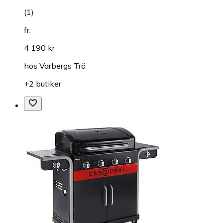
(
1
)
fr.
4 190 kr
hos
Varbergs Trä
+2 butiker