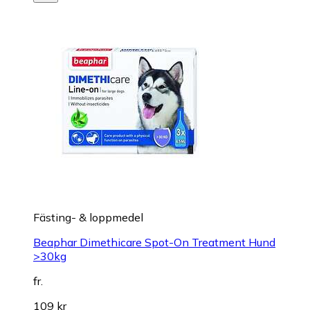
Fästing- & loppmedel
Beaphar Dimethicare Spot-On Treatment Hund
>30kg
fr.
109 kr