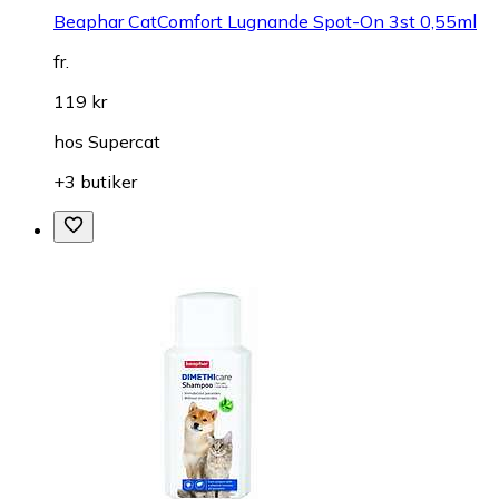
Beaphar CatComfort Lugnande Spot-On 3st 0,55ml
fr.
119 kr
hos
Supercat
+3 butiker