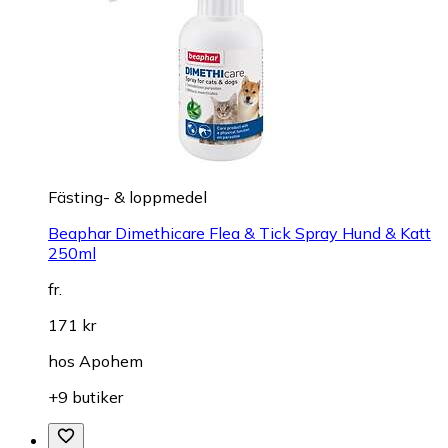
Fästing- & loppmedel
Beaphar Dimethicare Flea & Tick Spray Hund & Katt
250ml
fr.
171 kr
hos
Apohem
+9 butiker