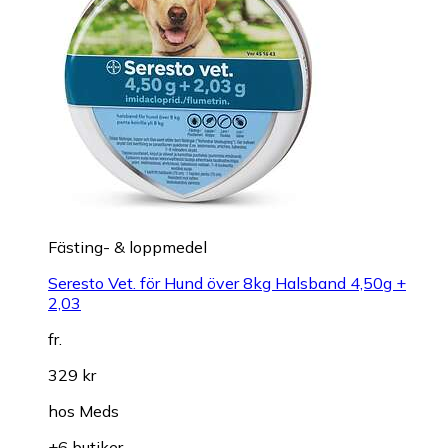
Fästing- & loppmedel
Seresto Vet. för Hund över 8kg Halsband 4,50g +
2,03
fr.
329 kr
hos
Meds
+6 butiker