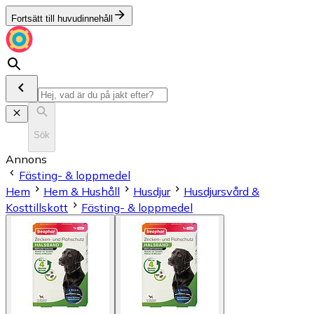
Fortsätt till huvudinnehåll
Sök
Annons
Fästing- & loppmedel
Hem
Hem & Hushåll
Husdjur
Husdjursvård &
Kosttillskott
Fästing- & loppmedel