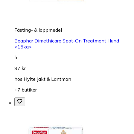
Fästing- & loppmedel
Beaphar Dimethicare Spot-On Treatment Hund
<15kg>
fr.
97 kr
hos
Hylte Jakt & Lantman
+7 butiker