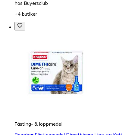
hos
Buyersclub
+4 butiker
Fästing- & loppmedel
Beaphar Fästingmedel Dimethicare Line-on Katt