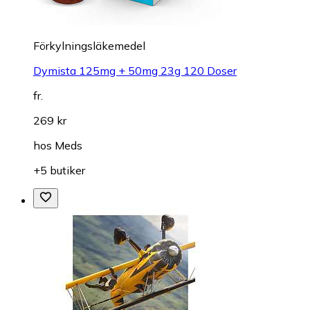
Förkylningsläkemedel
Dymista 125mg + 50mg 23g 120 Doser
fr.
269 kr
hos
Meds
+5 butiker