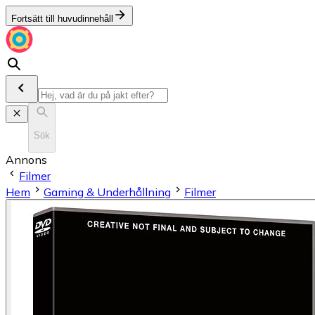
Fortsätt till huvudinnehåll
Sök
Annons
Filmer
Hem
Gaming & Underhållning
Filmer