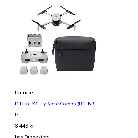
Drönare
DJI Lito X1 Fly More Combo (RC-N3)
fr.
6 446 kr
hos
Dronestore