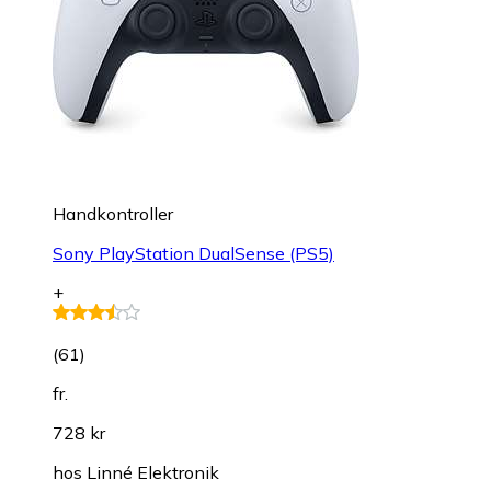
Handkontroller
Sony PlayStation DualSense (PS5)
+
(
61
)
fr.
728 kr
hos
Linné Elektronik