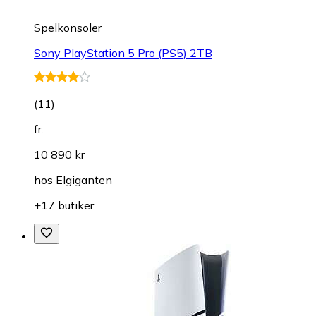
Spelkonsoler
Sony PlayStation 5 Pro (PS5) 2TB
(
11
)
fr.
10 890 kr
hos
Elgiganten
+17 butiker