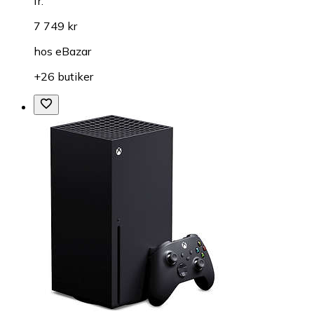
fr.
7 749 kr
hos
eBazar
+26 butiker