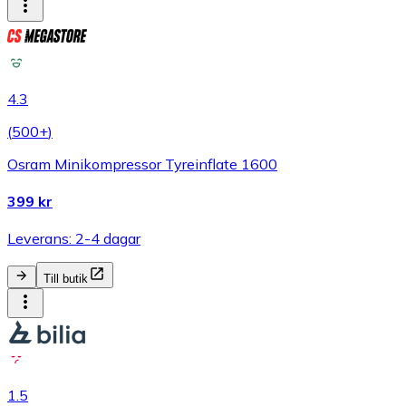
4.3
(
500+
)
Osram Minikompressor Tyreinflate 1600
399 kr
Leverans: 2-4 dagar
Till butik
1.5