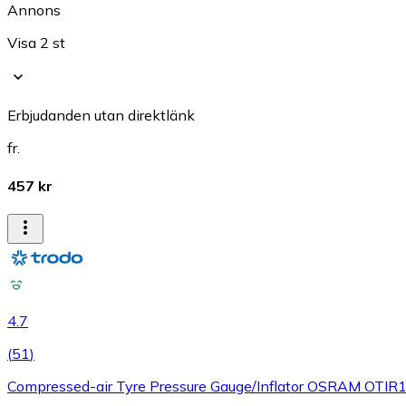
Annons
Visa 2 st
Erbjudanden utan direktlänk
fr.
457 kr
4.7
(
51
)
Compressed-air Tyre Pressure Gauge/Inflator OSRAM OTI