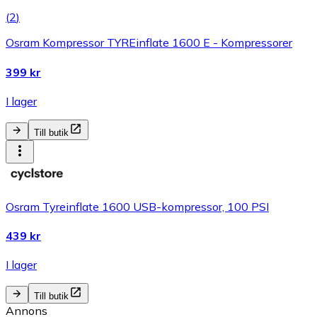
(
2
)
Osram Kompressor TYREinflate 1600 E - Kompressorer
399 kr
I lager
Till butik
Osram Tyreinflate 1600 USB-kompressor, 100 PSI
439 kr
I lager
Till butik
Annons