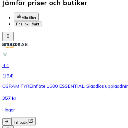
Jämför priser och butiker
Alla filter
Pris inkl. frakt
4.4
(
184
)
OSRAM TYREinflate 1600 ESSENTIAL, Sladdlös uppladdnings
357 kr
I lager
Till butik