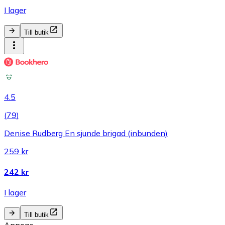
I lager
Till butik
4.5
(
79
)
Denise Rudberg En sjunde brigad (inbunden)
259 kr
242 kr
I lager
Till butik