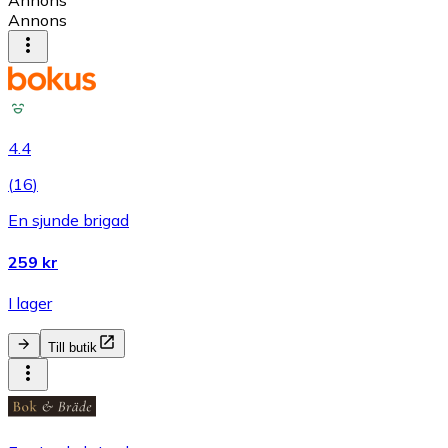
Annons
Annons
4.4
(
16
)
En sjunde brigad
259 kr
I lager
Till butik