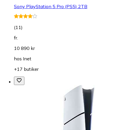
Sony PlayStation 5 Pro (PS5) 2TB
(
11
)
fr.
10 890 kr
hos
Inet
+17 butiker