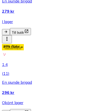
En sjunde brigad
279 kr
I lager
Till butik
1.4
(
11
)
En sjunde brigad
296 kr
Okänt lager