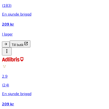
(
183
)
En sjunde brigad
209 kr
I lager
Till butik
2.9
(
24
)
En sjunde brigad
209 kr