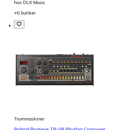
hos
DLX Music
+6 butiker
Trummaskiner
Roland Boutique TR-08 Rhythm Composer