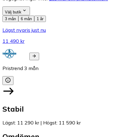
Välj butik
3 mån
6 mån
1 år
Lägst nypris just nu
11 490 kr
Pristrend
3
mån
Stabil
Lägst
:
11 290 kr
|
Högst
:
11 590 kr
Omdömen