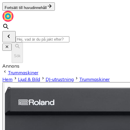
Fortsätt till huvudinnehåll
Sök
Annons
Trummaskiner
Hem
Ljud & Bild
DJ-utrustning
Trummaskiner