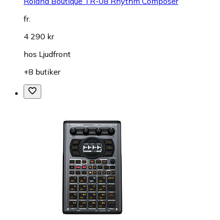
Roland Boutique TR-08 Rhythm Composer
fr.
4 290 kr
hos
Ljudfront
+8 butiker