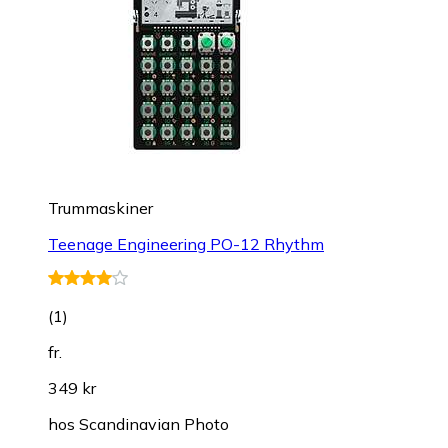
Trummaskiner
Teenage Engineering PO-12 Rhythm
(
1
)
fr.
349 kr
hos
Scandinavian Photo