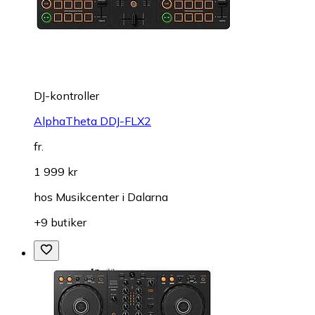
DJ-kontroller
AlphaTheta DDJ-FLX2
fr.
1 999 kr
hos
Musikcenter i Dalarna
+9 butiker