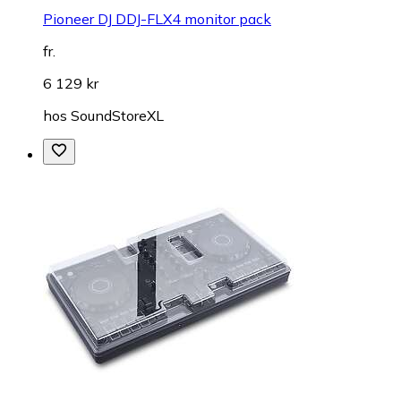
Pioneer DJ DDJ-FLX4 monitor pack
fr.
6 129 kr
hos
SoundStoreXL