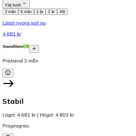
Välj butik
3 mån
6 mån
1 år
2 år
Allt
Lägst nypris just nu
4 681 kr
Pristrend
3
mån
Stabil
Lägst
:
4 681 kr
|
Högst
:
4 803 kr
Prisprognos