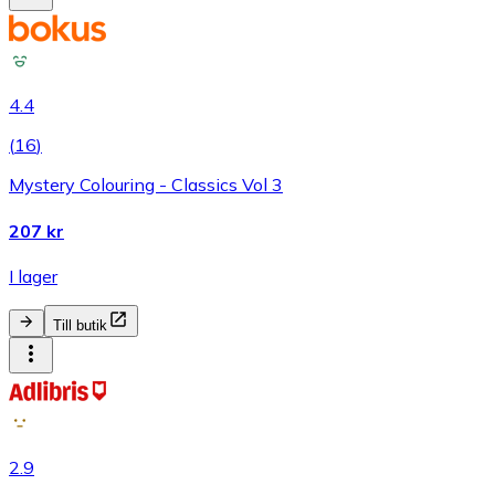
4.4
(
16
)
Mystery Colouring - Classics Vol 3
207 kr
I lager
Till butik
2.9