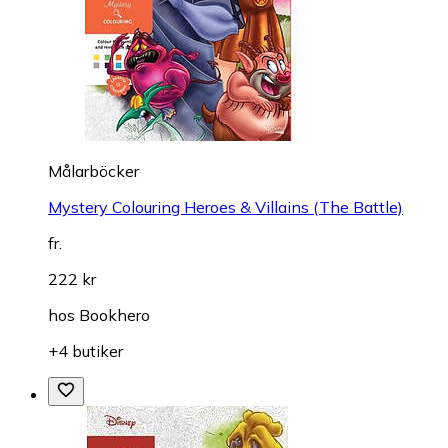
Målarböcker
Mystery Colouring Heroes & Villains (The Battle)
fr.
222 kr
hos
Bookhero
+4 butiker