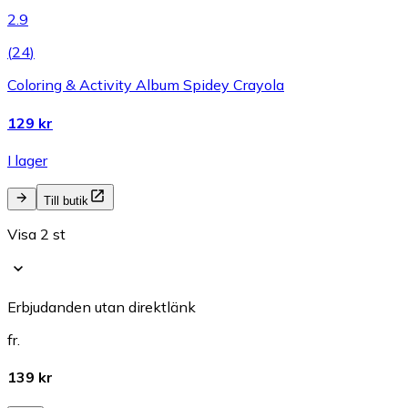
2.9
(
24
)
Coloring & Activity Album Spidey Crayola
129 kr
I lager
Till butik
Visa 2 st
Erbjudanden utan direktlänk
fr.
139 kr