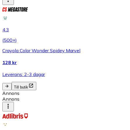
4.3
(
500+
)
Crayola Color Wonder Spidey Marvel
128 kr
Leverans: 2-3 dagar
Till butik
Annons
Annons