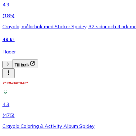
4.3
(
185
)
Crayola, målarbok med Sticker Spidey, 32 sidor och 4 ark m
49 kr
I lager
Till butik
4.3
(
475
)
Crayola Coloring & Activity Album Spidey