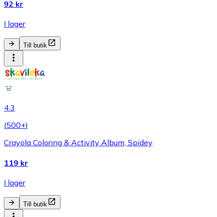
92 kr
I lager
Till butik
4.3
(
500+
)
Crayola Coloring & Activity Album, Spidey
119 kr
I lager
Till butik