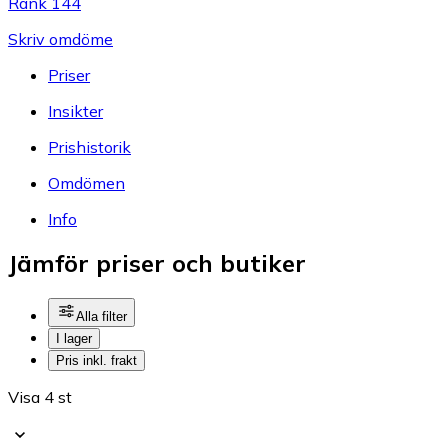
Rank 144
Skriv omdöme
Priser
Insikter
Prishistorik
Omdömen
Info
Jämför priser och butiker
Alla filter
I lager
Pris inkl. frakt
Visa 4 st