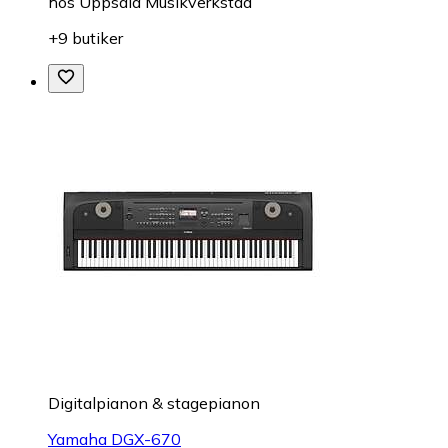
hos
Uppsala Musikverkstad
+9 butiker
Digitalpianon & stagepianon
Yamaha DGX-670