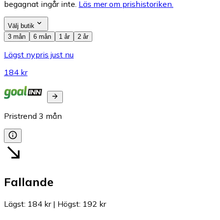
begagnat ingår inte.
Läs mer om prishistoriken.
Välj butik
3 mån
6 mån
1 år
2 år
Lägst nypris just nu
184 kr
Pristrend
3
mån
Fallande
Lägst
:
184 kr
|
Högst
:
192 kr