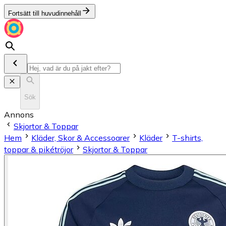
Fortsätt till huvudinnehåll
Sök
Annons
Skjortor & Toppar
Hem
Kläder, Skor & Accessoarer
Kläder
T-shirts,
toppar & pikétröjor
Skjortor & Toppar