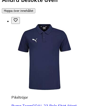
Hoppa över innehållet
Pikétröjor
Puma TeamGOAL 23 Polo Shirt (Herr)