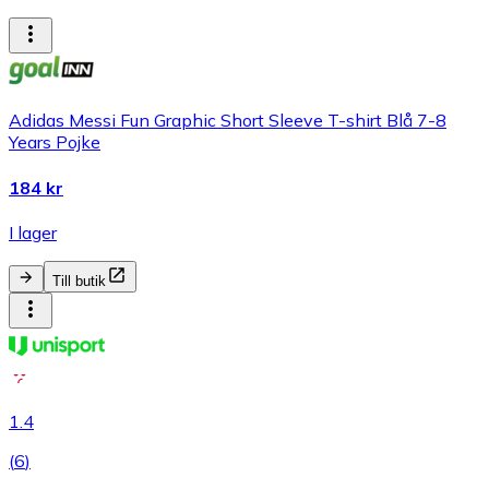
Adidas Messi Fun Graphic Short Sleeve T-shirt Blå 7-8
Years Pojke
184 kr
I lager
Till butik
1.4
(
6
)