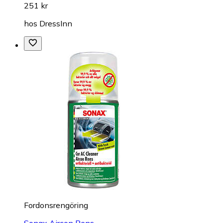
251 kr
hos
DressInn
Fordonsrengöring
Sonax Aircon Rens