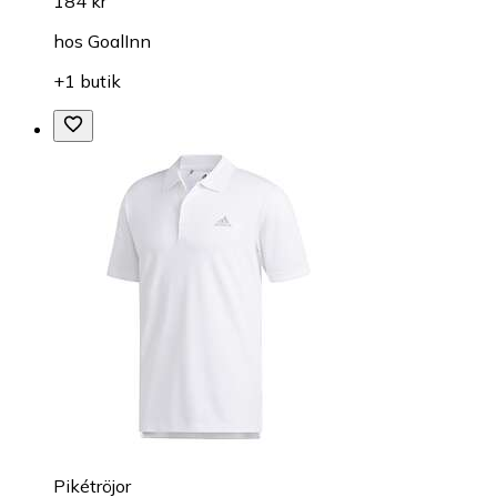
184 kr
hos
GoalInn
+1 butik
Pikétröjor