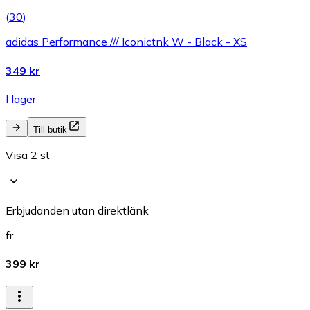
(
30
)
adidas Performance /// Iconictnk W - Black - XS
349 kr
I lager
Till butik
Visa 2 st
Erbjudanden utan direktlänk
fr.
399 kr