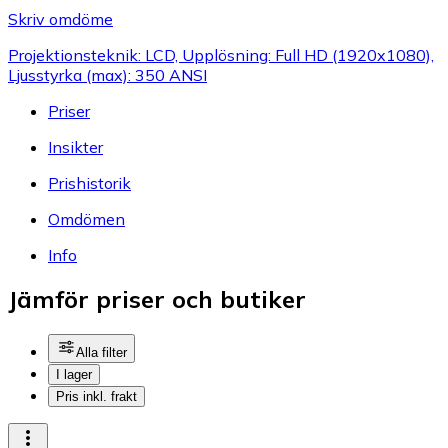
Skriv omdöme
Projektionsteknik: LCD, Upplösning: Full HD (1920x1080),
Ljusstyrka (max): 350 ANSI
Priser
Insikter
Prishistorik
Omdömen
Info
Jämför priser och butiker
Alla filter
I lager
Pris inkl. frakt