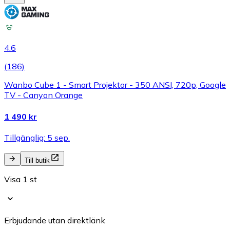
4.6
(
186
)
Wanbo Cube 1 - Smart Projektor - 350 ANSI, 720p, Google
TV - Canyon Orange
1 490 kr
Tillgänglig: 5 sep.
Till butik
Visa 1 st
Erbjudande utan direktlänk