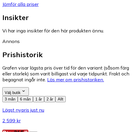
Jämför alla priser
Insikter
Vi har inga insikter för den här produkten ännu.
Annons
Prishistorik
Grafen visar lägsta pris över tid för den variant (såsom färg
eller storlek) som varit billigast vid varje tidpunkt. Frakt och
begagnat ingår inte.
Läs mer om prishistoriken.
Välj butik
3 mån
6 mån
1 år
2 år
Allt
Lägst nypris just nu
2 599 kr