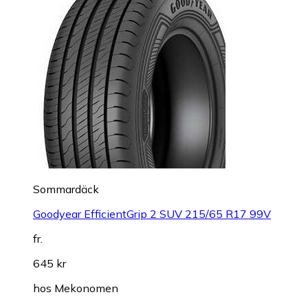
Sommardäck
Goodyear EfficientGrip 2 SUV 215/65 R17 99V
fr.
645 kr
hos
Mekonomen