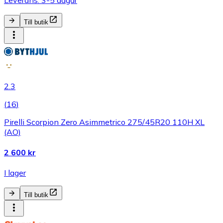
Till butik
2.3
(
16
)
Pirelli Scorpion Zero Asimmetrico 275/45R20 110H XL
(AO)
2 600 kr
I lager
Till butik