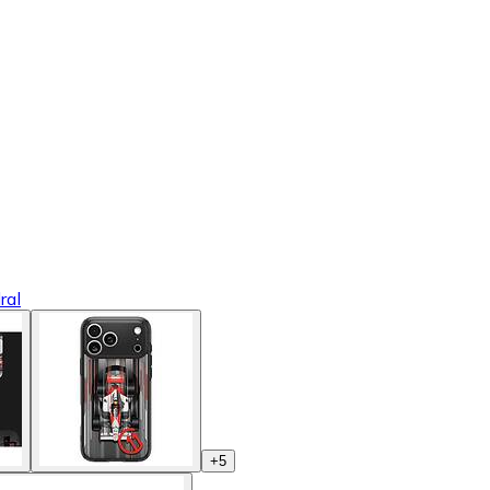
ral
+
5