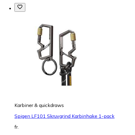
Karbiner & quickdraws
Spigen LF101 Skruvgrind Karbinhake 1-pack
fr.