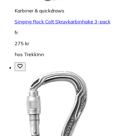
Karbiner & quickdraws
Singing Rock Colt Skruvkarbinhake 3-pack
fr.
275 kr
hos
TrekkInn