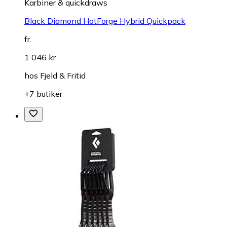
Karbiner & quickdraws
Black Diamond HotForge Hybrid Quickpack
fr.
1 046 kr
hos
Fjeld & Fritid
+7 butiker