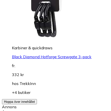
Karbiner & quickdraws
Black Diamond Hotforge Screwgate 3-pack
fr.
332 kr
hos
TrekkInn
+4 butiker
Hoppa över innehållet
Annons