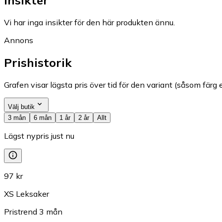
Vi har inga insikter för den här produkten ännu.
Annons
Prishistorik
Grafen visar lägsta pris över tid för den variant (såsom färg e
Välj butik
3 mån
6 mån
1 år
2 år
Allt
Lägst nypris just nu
97 kr
XS Leksaker
Pristrend
3
mån