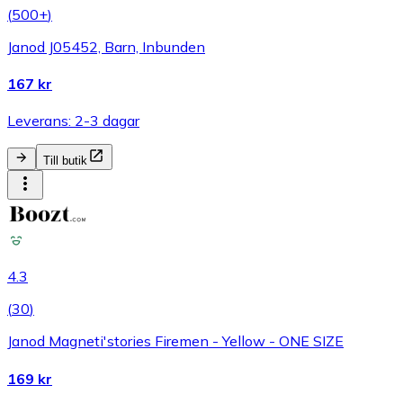
(
500+
)
Janod J05452, Barn, Inbunden
167 kr
Leverans: 2-3 dagar
Till butik
4.3
(
30
)
Janod Magneti'stories Firemen - Yellow - ONE SIZE
169 kr