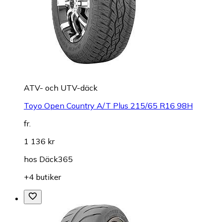
ATV- och UTV-däck
Toyo Open Country A/T Plus 215/65 R16 98H
fr.
1 136 kr
hos
Däck365
+4 butiker