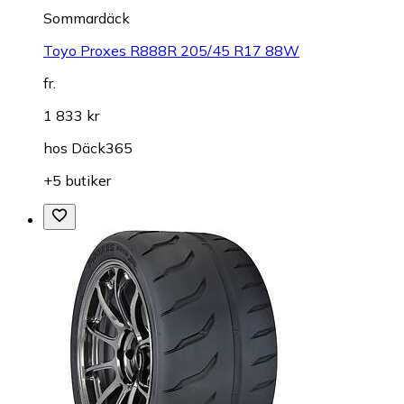
Sommardäck
Toyo Proxes R888R 205/45 R17 88W
fr.
1 833 kr
hos
Däck365
+5 butiker