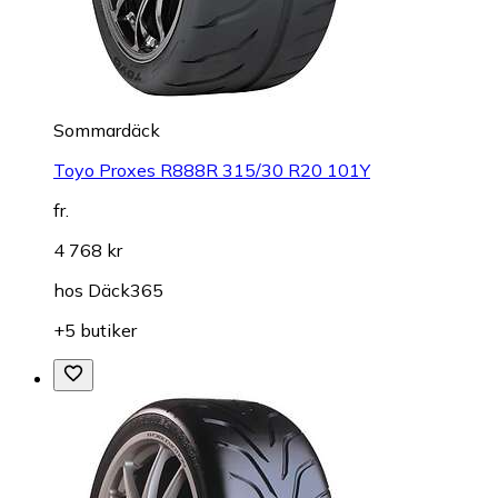
Sommardäck
Toyo Proxes R888R 315/30 R20 101Y
fr.
4 768 kr
hos
Däck365
+5 butiker