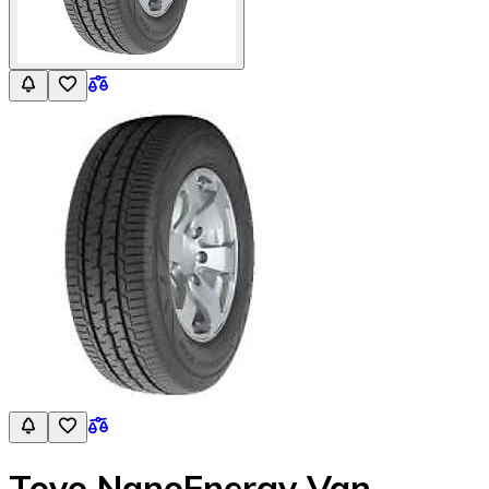
Toyo NanoEnergy Van