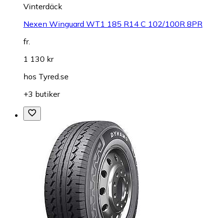
Vinterdäck
Nexen Winguard WT1 185 R14 C 102/100R 8PR
fr.
1 130 kr
hos
Tyred.se
+3 butiker