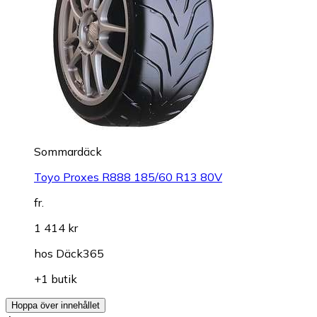
Sommardäck
Toyo Proxes R888 185/60 R13 80V
fr.
1 414 kr
hos
Däck365
+1 butik
Hoppa över innehållet