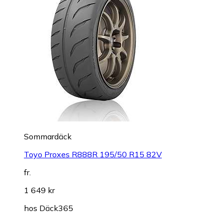
Sommardäck
Toyo Proxes R888R 195/50 R15 82V
fr.
1 649 kr
hos
Däck365