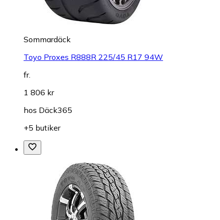
Sommardäck
Toyo Proxes R888R 225/45 R17 94W
fr.
1 806 kr
hos
Däck365
+5 butiker