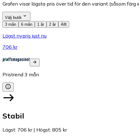
Grafen visar lägsta pris över tid för den variant (såsom färg e
Välj butik
3 mån
6 mån
1 år
2 år
Allt
Lägst nypris just nu
706 kr
Pristrend
3
mån
Stabil
Lägst
:
706 kr
|
Högst
:
805 kr