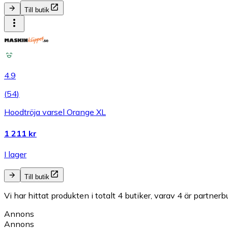
Till butik
4.9
(
54
)
Hoodtröja varsel Orange XL
1 211 kr
I lager
Till butik
Vi har hittat produkten i totalt 4 butiker, varav 4 är partnerbu
Annons
Annons