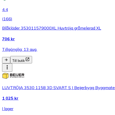
4.4
(
166
)
Blåkläder 353011579000XL Huvtröja gråmelerad XL
706 kr
Tillgänglig: 13 aug.
Till butik
LUVTRÖJA 3530 1158 3D SVART S | Beijerbygg Byggmater
1 025 kr
I lager