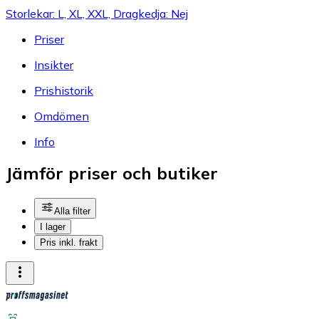
Storlekar: L, XL, XXL, Dragkedja: Nej
Priser
Insikter
Prishistorik
Omdömen
Info
Jämför priser och butiker
Alla filter
I lager
Pris inkl. frakt