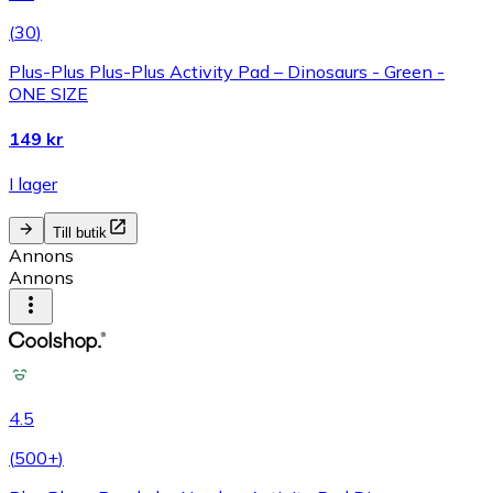
(
30
)
Plus-Plus Plus-Plus Activity Pad – Dinosaurs - Green -
ONE SIZE
149 kr
I lager
Till butik
Annons
Annons
4.5
(
500+
)