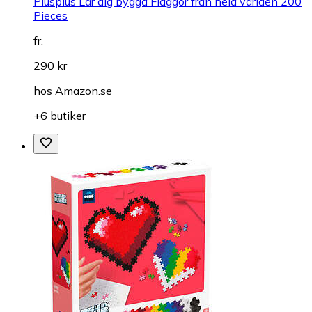
Plusplus Lär dig bygga Flaggor från hela världen 200
Pieces
fr.
290 kr
hos
Amazon.se
+6 butiker