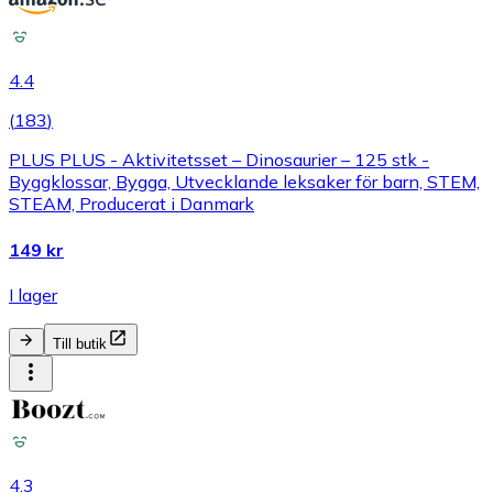
4.4
(
183
)
PLUS PLUS - Aktivitetsset – Dinosaurier – 125 stk -
Byggklossar, Bygga, Utvecklande leksaker för barn, STEM,
STEAM, Producerat i Danmark
149 kr
I lager
Till butik
4.3