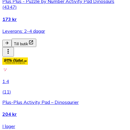
Plus Plus - Puzzle by Number Activity Pad Dinosaurs
(4347)
173 kr
Leverans: 2-4 dagar
Till butik
1.4
(
11
)
Plus-Plus Activity Pad – Dinosaurier
204 kr
I lager