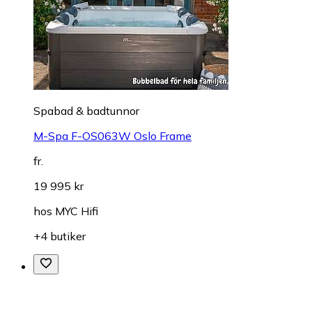
Spabad & badtunnor
M-Spa F-OS063W Oslo Frame
fr.
19 995 kr
hos
MYC Hifi
+4 butiker