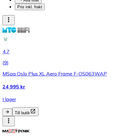
Alla filter
Pris inkl. frakt
4.7
(
9
)
MSpa Oslo Plus XL Aero Frame F-OS063WAP
24 995 kr
I lager
Till butik