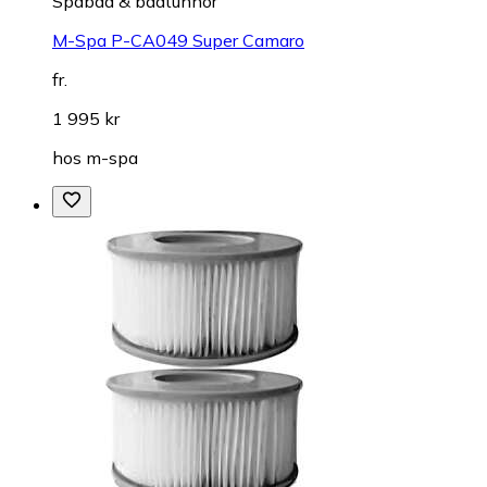
Spabad & badtunnor
M-Spa P-CA049 Super Camaro
fr.
1 995 kr
hos
m-spa