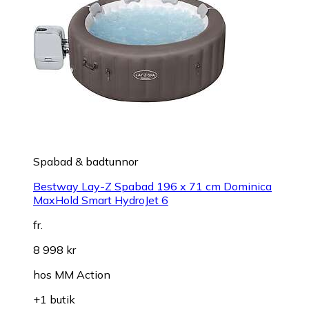
Spabad & badtunnor
Bestway Lay-Z Spabad 196 x 71 cm Dominica
MaxHold Smart HydroJet 6
fr.
8 998 kr
hos
MM Action
+1 butik