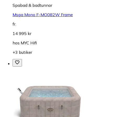
Spabad & badtunnor
Mspa Mono F-MO082W Frame
fr.
14 995 kr
hos
MYC Hifi
+3 butiker