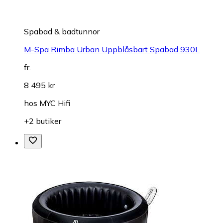
Spabad & badtunnor
M-Spa Rimba Urban Uppblåsbart Spabad 930L
fr.
8 495 kr
hos
MYC Hifi
+2 butiker