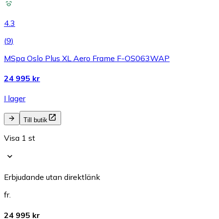
4.3
(
9
)
MSpa Oslo Plus XL Aero Frame F-OS063WAP
24 995 kr
I lager
Till butik
Visa 1 st
Erbjudande utan direktlänk
fr.
24 995 kr