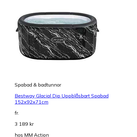
Spabad & badtunnor
Bestway Glacial Dip Uppblåsbart Spabad
152x92x71cm
fr.
3 189 kr
hos
MM Action