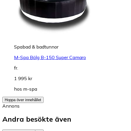
Spabad & badtunnor
M-Spa Bälg B-150 Super Camaro
fr.
1 995 kr
hos
m-spa
Hoppa över innehållet
Annons
Andra besökte även