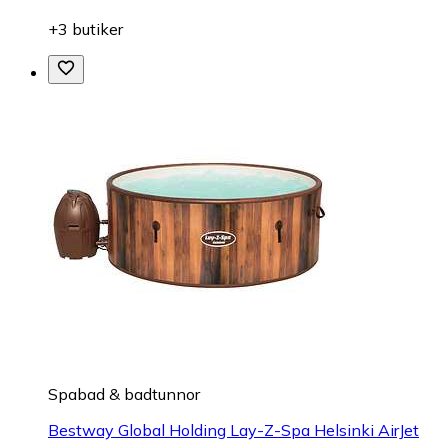
+3 butiker
Spabad & badtunnor
Bestway Global Holding Lay-Z-Spa Helsinki AirJet