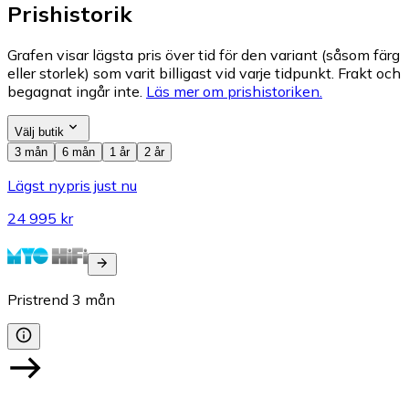
Prishistorik
Grafen visar lägsta pris över tid för den variant (såsom färg
eller storlek) som varit billigast vid varje tidpunkt. Frakt och
begagnat ingår inte.
Läs mer om prishistoriken.
Välj butik
3 mån
6 mån
1 år
2 år
Lägst nypris just nu
24 995 kr
Pristrend
3
mån