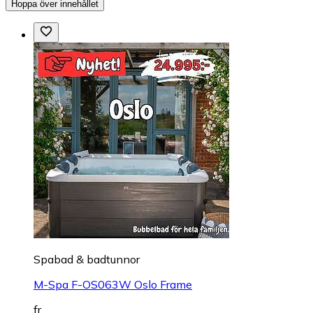
Hoppa över innehållet
Spabad & badtunnor
M-Spa F-OS063W Oslo Frame
fr.