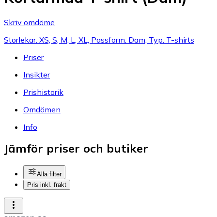
Skriv omdöme
Storlekar: XS, S, M, L, XL, Passform: Dam, Typ: T-shirts
Priser
Insikter
Prishistorik
Omdömen
Info
Jämför priser och butiker
Alla filter
Pris inkl. frakt