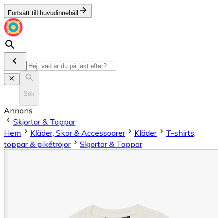
Fortsätt till huvudinnehåll
Sök
Annons
Skjortor & Toppar
Hem
Kläder, Skor & Accessoarer
Kläder
T-shirts,
toppar & pikétröjor
Skjortor & Toppar