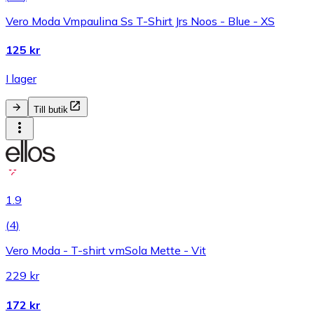
Vero Moda Vmpaulina Ss T-Shirt Jrs Noos - Blue - XS
125 kr
I lager
Till butik
1.9
(
4
)
Vero Moda - T-shirt vmSola Mette - Vit
229 kr
172 kr