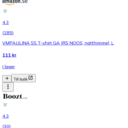
4.3
(
185
)
VMPAULINA SS T-shirt GA JRS NOOS, natthimmel, L
111 kr
I lager
Till butik
4.3
(
30
)