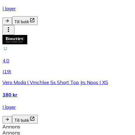
I lager
Till butik
4.0
(
19
)
Vero Moda | Vmchloe Ss Short Top Jrs Noos | XS
180 kr
I lager
Till butik
Annons
Annons