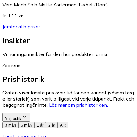
Vero Moda Sola Mette Kortärmad T-shirt (Dam)
fr.
111 kr
Jämför alla priser
Insikter
Vi har inga insikter för den här produkten ännu.
Annons
Prishistorik
Grafen visar lägsta pris över tid för den variant (såsom färg
eller storlek) som varit billigast vid varje tidpunkt. Frakt och
begagnat ingår inte.
Läs mer om prishistoriken.
Välj butik
3 mån
6 mån
1 år
2 år
Allt
Lägst nypris just nu