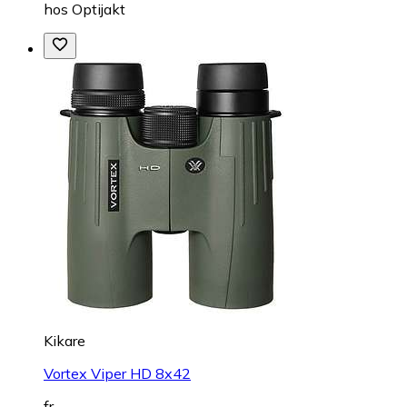
hos
Optijakt
Kikare
Vortex Viper HD 8x42
fr.