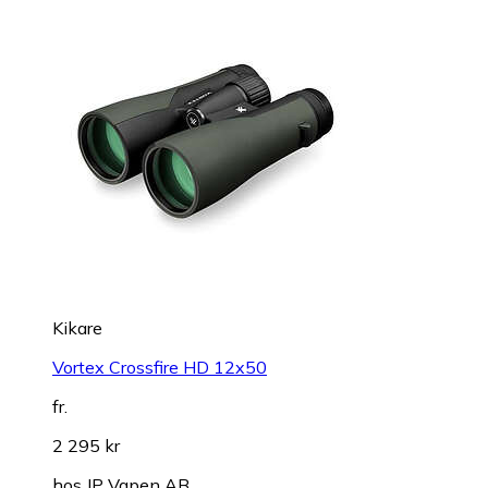
Kikare
Vortex Crossfire HD 12x50
fr.
2 295 kr
hos
JP Vapen AB