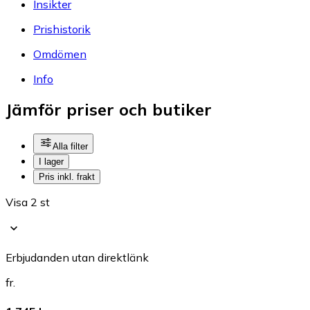
Insikter
Prishistorik
Omdömen
Info
Jämför priser och butiker
Alla filter
I lager
Pris inkl. frakt
Visa 2 st
Erbjudanden utan direktlänk
fr.