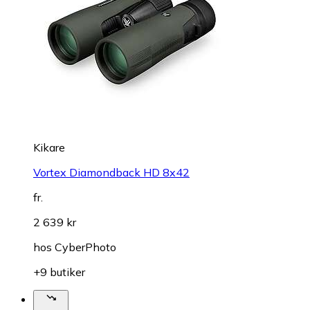
Kikare
Vortex Diamondback HD 8x42
fr.
2 639 kr
hos
CyberPhoto
+9 butiker