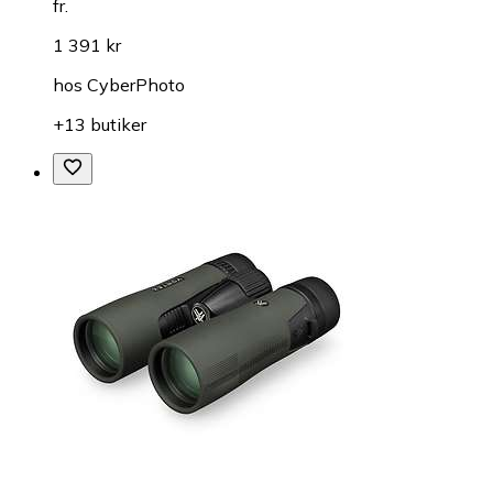
fr.
1 391 kr
hos
CyberPhoto
+13 butiker