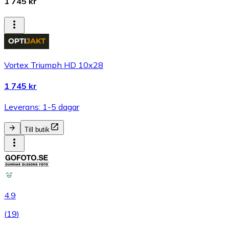
1 745 kr
Vortex Triumph HD 10x28
1 745 kr
Leverans: 1-5 dagar
Till butik
4.9
(
19
)