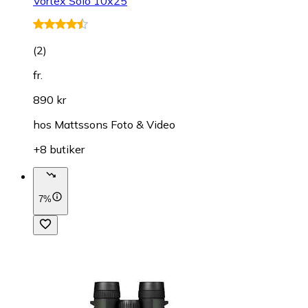
Vortex Solo 10x25
(
2
)
fr.
890 kr
hos
Mattssons Foto & Video
+8 butiker
7%