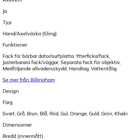
Ja
Typ
Hand/Axelväska (Sling)
Funktioner
Fack för bärbar dator/surfplatta
,
Ytterficka/fack
,
Justerbarara fack/väggar
,
Separata fack för objektiv
,
Medföljande allvädersskydd
,
Handtag
,
Vattentålig
Se mer från Billingham
Design
Färg
Svart
,
Grå
,
Brun
,
Blå
,
Röd
,
Gul
,
Orange
,
Guld
,
Grön
,
Khaki
Dimensioner
Bredd (innermått)