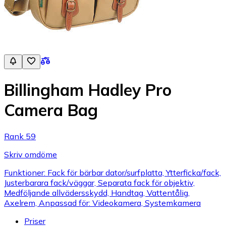
Billingham Hadley Pro
Camera Bag
Rank 59
Skriv omdöme
Funktioner: Fack för bärbar dator/surfplatta, Ytterficka/fack,
Justerbarara fack/väggar, Separata fack för objektiv,
Medföljande allvädersskydd, Handtag, Vattentålig,
Axelrem, Anpassad för: Videokamera, Systemkamera
Priser