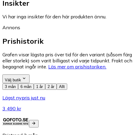
Insikter
Vi har inga insikter för den här produkten ännu.
Annons
Prishistorik
Grafen visar lägsta pris över tid för den variant (såsom färg
eller storlek) som varit billigast vid varje tidpunkt. Frakt och
begagnat ingår inte.
Läs mer om prishistoriken.
Välj butik
3 mån
6 mån
1 år
2 år
Allt
Lägst nypris just nu
3 490 kr